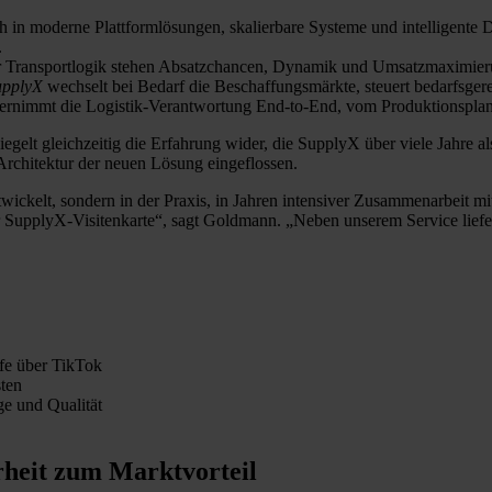
ch in moderne Plattformlösungen, skalierbare Systeme und intelligente
.
rter Transportlogik stehen Absatzchancen, Dynamik und Umsatzmaximie
pplyX
wechselt bei Bedarf die Beschaffungsmärkte, steuert bedarfsgerech
nimmt die Logistik-Verantwortung End-to-End, vom Produktionsplan bi
lt gleichzeitig die Erfahrung wider, die SupplyX über viele Jahre als
e Architektur der neuen Lösung eingeflossen.
wickelt, sondern in der Praxis, in Jahren intensiver Zusammenarbeit m
r SupplyX-Visitenkarte“, sagt Goldmann. „Neben unserem Service liefe
fe über TikTok
sten
ge und Qualität
heit zum Marktvorteil​