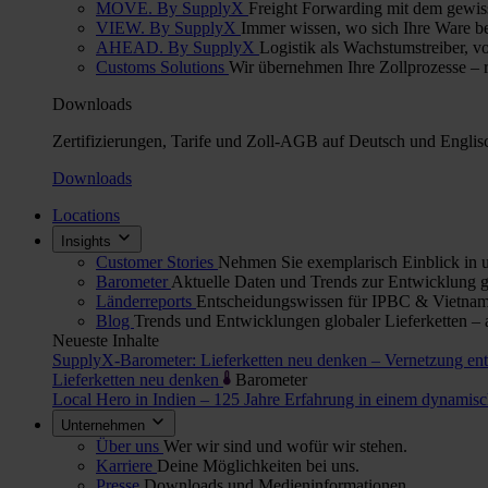
MOVE. By SupplyX
Freight Forwarding mit dem gewis
VIEW. By SupplyX
Immer wissen, wo sich Ihre Ware bef
AHEAD. By SupplyX
Logistik als Wachstumstreiber, v
Customs Solutions
Wir übernehmen Ihre Zollprozesse – re
Downloads
Zertifizierungen, Tarife und Zoll-AGB auf Deutsch und Englis
Downloads
Locations
Insights
Customer Stories
Nehmen Sie exemplarisch Einblick in u
Barometer
Aktuelle Daten und Trends zur Entwicklung gl
Länderreports
Entscheidungswissen für IPBC & Vietnam:
Blog
Trends und Entwicklungen globaler Lieferketten – 
Neueste Inhalte
SupplyX-Barometer: Lieferketten neu denken – Vernetzung en
Lieferketten neu denken
Barometer
Local Hero in Indien – 125 Jahre Erfahrung in einem dynami
Unternehmen
Über uns
Wer wir sind und wofür wir stehen.
Karriere
Deine Möglichkeiten bei uns.
Presse
Downloads und Medieninformationen.