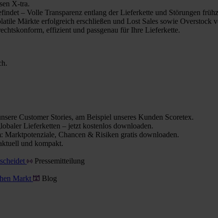
sen X-tra.
indet – Volle Transparenz entlang der Lieferkette und Störungen frühz
olatile Märkte erfolgreich erschließen und Lost Sales sowie Overstock 
chtskonform, effizient und passgenau für Ihre Lieferkette.
ch.
nsere Customer Stories, am Beispiel unseres Kunden Scoretex.
obaler Lieferketten – jetzt kostenlos downloaden.
 Marktpotenziale, Chancen & Risiken gratis downloaden.
aktuell und kompakt.
tscheidet
Pressemitteilung
schen Markt
Blog