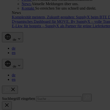
News
Aktuelle Meldungen über uns.
Kontakt
So erreichen Sie uns schnell und direkt.
News
Komplexität meistern, Zukunft gestalten: SupplyX beim BTE 
Dynamisches Dashboard für MOVE. By SupplyX – volle Trans
E-Lkw für bonprix – SupplyX als Partner für grüne Lieferkett
de
de
en
de
de
en
Suchbegriff eingeben