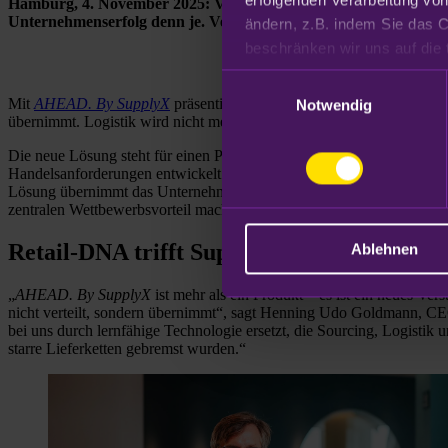
Hamburg, 4. November 2025: Volatile, globale Märkte, ein veränd
Unternehmenserfolg denn je. Verantwortliche stehen vor der Au
ändern, z.B. indem Sie das C
Datenschutzhinweisen
.
Einwilligungsauswahl
Mit
AHEAD. By SupplyX
präsentiert SupplyX GmbH eine ganzheitlic
Notwendig
übernimmt. Logistik wird nicht mehr als Kostenfaktor gesehen, sond
Die neue Lösung steht für einen Paradigmenwechsel: weg von isolierte
Handelsanforderungen entwickelt. Als Teil der Otto Group bringt Sup
Lösung übernimmt das Unternehmen die volle Verantwortung der Liefe
zentralen Wettbewerbsvorteil machen.
Retail-DNA trifft Supply-Chain-Expertise
Ablehnen
„
AHEAD. By SupplyX
ist mehr als ein Produkt – es ist ein neues Ve
nicht verteilt, sondern übernimmt“, sagt Henning Udo Goldmann, CE
bei uns durch lernfähige Technologie ersetzt, die Sourcing, Logistik
starre Lieferketten gebremst wurden.“