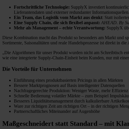
Fortschrittliche Technologie:
SupplyX investiert kontinuierli
Lieferantendaten und externer redundanter Informationsquellen
Ein Team, das Logistik vom Markt aus denkt
: Statt isolie
Eine Supply Chain, die sich flexibel anpasst:
AHEAD. By Su
Mehr als Management – echte Verantwortung:
SupplyX über
Diese Kombination macht das Produkt so besonders am Markt und spiege
Sortimente, Saisonalitäten und reale Handelsprozesse ist direkt in di
„Die Algorithmen für unser Produkt wurden nicht am Schreibtisch ent
wie eine integrierte Supply-Chain-Einheit beim Kunden, nur mit eine
Die Vorteile für Unternehmen
Einführung eines produktbasierten Pricings in allen Märkten
Bessere Marktprognosen auf Basis intelligenter Datenquellen
Nachfragegerechte Produktion: Weniger Waste, mehr Effizienz
Schnelle Bedienung volatiler Märkte – zum Beispiel Impulskäu
Besseres Liquiditätsmanagement durch kalkulierbare Artikelko
Ware zur richtigen Zeit am richtigen Ort – in der richtigen Men
Partnerschaftliches Miteinander auf Augenhöhe
Maßgeschneidert statt Standard – mit Klar