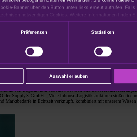
ertes Konsumverhalten, Nachhaltigkeit – Lieferketten sind heute k
fgabe, ihre Wertschöpfungsketten neu zu denken.
ookie-Banner über den Button unten links erneut aufrufen. Falls 
he Lösung, die weit über klassisches Supply Chain Management hinaus
Präferenzen
Statistiken
ern als Hebel für Wachstum.
n Logistikprozessen, hin zu integrierten, resilienten und verantwortu
plyX tiefes Know-how für Sortimentssteuerung, Kampagnenlogiken und s
rkette, und zwar vom Produktionsort bis zum Point of Sale. Das Ziel:
Auswahl erlauben
rständnis von Logistik und bedeutet, der Zeit und den Herausforderunge
O der SupplyX GmbH. „Viele Inhouse-Logistikstrukturen stoßen technis
 und Marktbedarfe in Echtzeit verknüpft, kombiniert mit unserem Wisse