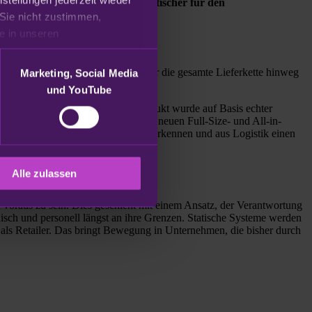
omplexer, störanfälliger und kritischer für den
Sie nicht zustimmen, 
beschränken wir uns auf die technisch notwendigen Cookies. Weitere Informationen finden Sie in unseren 
geht und echte Verantwortung über die gesamte Lieferkette hinweg
Marketing, Social Media
und YouTube
ngsbewussten Lieferketten. Das Produkt wurde auf Basis echter
aisonale Zeitfenster mit. Mit der neuen Full-Size- und All-in-
 Komplexität reduzieren, Chancen erkennen und aus Logistik einen
Alle zulassen
n voraus zu sein. Dies geschieht mit einem Ansatz, der Verantwortung
ch und personell längst an ihre Grenzen. Statische Systeme werden
n als Retailer. Das bringt Bewegung in Unternehmen, die bisher durch