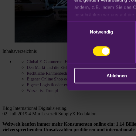
ändern, z.B. indem Sie das C
Datenschutzhinweisen
.
Einwilligungsauswahl
Notwendig
Inhaltsverzeichnis
Global E-Commerce: Hürden erfolgreich nehmen
Den Markt und die Zielgruppe kennen
Rechtliche Rahmenbedingungen klären
Ablehnen
Eigener Online Shop oder Marktplatzintegration?
Eigene Logistik oder externes Fulfillment?
Wissen ist Trumpf
Blog
International
Digitalisierung
02. Juli 2019
4 Min Lesezeit
SupplyX Redaktion
Weltweit kaufen immer mehr Konsumenten online ein: 1,14 Billi
vielversprechenden Umsatzzahlen profitieren und internationalisi