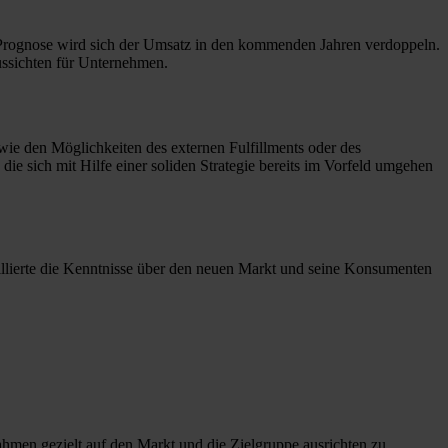
a-Prognose wird sich der Umsatz in den kommenden Jahren verdoppeln.
ussichten für Unternehmen.
owie den Möglichkeiten des externen Fulfillments oder des
e sich mit Hilfe einer soliden Strategie bereits im Vorfeld umgehen
aillierte die Kenntnisse über den neuen Markt und seine Konsumenten
hmen gezielt auf den Markt und die Zielgruppe ausrichten zu