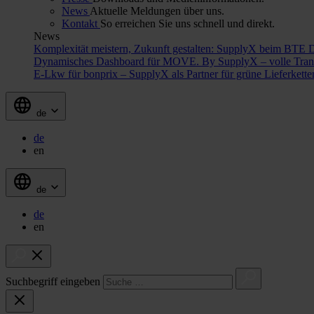
News
Aktuelle Meldungen über uns.
Kontakt
So erreichen Sie uns schnell und direkt.
News
Komplexität meistern, Zukunft gestalten: SupplyX beim BTE 
Dynamisches Dashboard für MOVE. By SupplyX – volle Trans
E-Lkw für bonprix – SupplyX als Partner für grüne Lieferkett
de
de
en
de
de
en
Suchbegriff eingeben