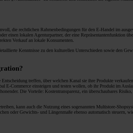
 sinnvoll, die rechtlichen Rahmenbedingungen für den E-Handel im ausge
/oder einen lokalen Agenturpartner, der eine Repräsentantenfunktion
rekten Verkauf an lokale Konsumenten.
etaillierte Kenntnisse zu den kulturellen Unterschieden sowie den G
ration?
ie Entscheidung treffen, über welchen Kanal sie ihre Produkte verkaufe
bal E-Commerce einsteigen und testen wollen, ob ihr Produkt im Ausland
ender. Die Vorteile: Kostentransparenz, ein überschaubares Risiko, e
etreiben, kann auch die Nutzung eines sogenannten Multistore-Shopsys
chen oder Gewichts- und Längenmaße ebenso automatisch steuern, wie 