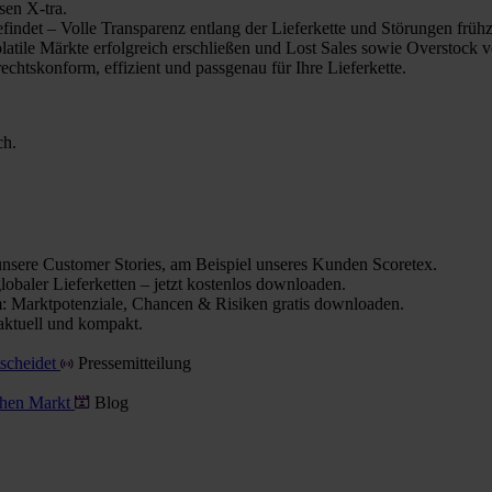
sen X-tra.
indet – Volle Transparenz entlang der Lieferkette und Störungen frühz
olatile Märkte erfolgreich erschließen und Lost Sales sowie Overstock 
chtskonform, effizient und passgenau für Ihre Lieferkette.
ch.
nsere Customer Stories, am Beispiel unseres Kunden Scoretex.
obaler Lieferketten – jetzt kostenlos downloaden.
 Marktpotenziale, Chancen & Risiken gratis downloaden.
aktuell und kompakt.
tscheidet
Pressemitteilung
schen Markt
Blog