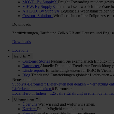
MOVE. By SupplyX
Freight Forwarding mit dem gewis
VIEW. By SupplyX
Immer wissen, wo sich Ihre Ware bef
AHEAD. By SupplyX
Logistik als Wachstumstreiber, v
Customs Solutions
Wir übernehmen Ihre Zollprozesse – re
Downloads
Zertifizierungen, Tarife und Zoll-AGB auf Deutsch und Englis
Downloads
Locations
Insights
Customer Stories
Nehmen Sie exemplarisch Einblick in u
Barometer
Aktuelle Daten und Trends zur Entwicklung gl
Länderreports
Entscheidungswissen für IPBC & Vietnam:
Blog
Trends und Entwicklungen globaler Lieferketten – 
Neueste Inhalte
SupplyX-Barometer: Lieferketten neu denken – Vernetzung en
Lieferketten neu denken
Barometer
Local Hero in Indien – 125 Jahre Erfahrung in einem dynami
Unternehmen
Über uns
Wer wir sind und wofür wir stehen.
Karriere
Deine Möglichkeiten bei uns.
Presse
Downloads und Medieninformationen.