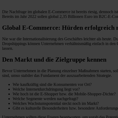
Die Nachfrage im globalen E-Commerce ist bereits riesig, dennoch i
Bereits im Jahr 2022 sollen global 2,35 Billionen Euro im B2C-E-C
Global E-Commerce: Hürden erfolgreich
Nie war die Internationalisierung des Geschäftes leichter als heute.
Dropshippings können Unternehmen verhältnismäßig einfach in den Glo
lassen.
Den Markt und die Zielgruppe kennen
Bevor Unternehmen in die Planung einzelner Maßnahmen starten, sollt
sind, umso stabiler das Fundament der auszuarbeitenden Strategie.
Wie kaufkräftig sind die Konsumenten vor Ort?
Welche Internetdurchdringung liegt vor?
Wie hoch ist die E-Shopper bzw. die Mobile-Shopper-Dichte?
Welche Segmente werden nachgefragt?
Welches Wachstumspotential steckt noch im Markt?
Gibt es kulturelle Besonderheiten bzw. besondere Anforderung
Unternehmen sollten diese Fragen beantworten, um vorab das Potenti