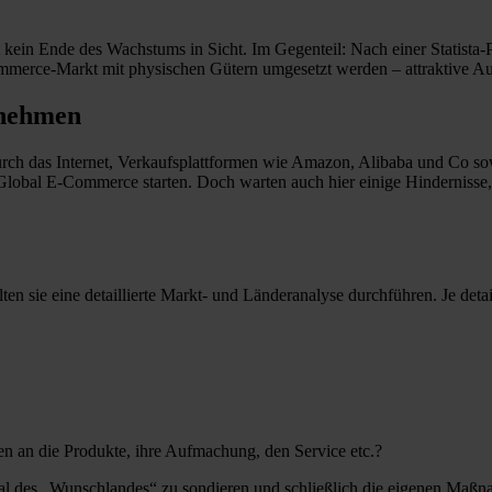
st kein Ende des Wachstums in Sicht. Im Gegenteil: Nach einer Statist
ommerce-Markt mit physischen Gütern umgesetzt werden – attraktive A
 nehmen
 Durch das Internet, Verkaufsplattformen wie Amazon, Alibaba und Co s
bal E-Commerce starten. Doch warten auch hier einige Hindernisse, di
en sie eine detaillierte Markt- und Länderanalyse durchführen. Je det
en an die Produkte, ihre Aufmachung, den Service etc.?
al des „Wunschlandes“ zu sondieren und schließlich die eigenen Maßna