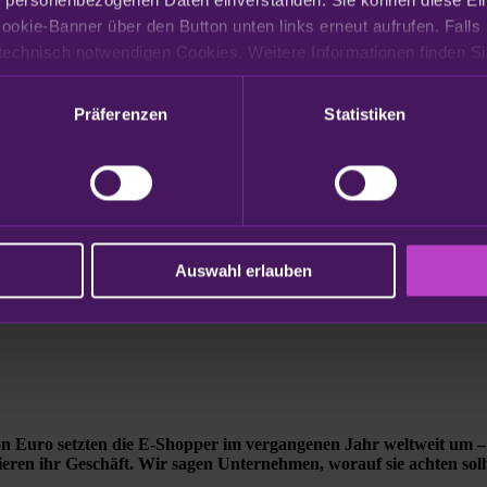
ookie-Banner über den Button unten links erneut aufrufen. Falls 
Präferenzen
Statistiken
Auswahl erlauben
on Euro setzten die E-Shopper im vergangenen Jahr weltweit um 
eren ihr Geschäft. Wir sagen Unternehmen, worauf sie achten sollte