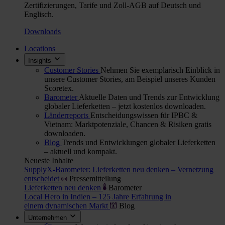
Zertifizierungen, Tarife und Zoll-AGB auf Deutsch und
Englisch.
Downloads
Locations
Insights
Customer Stories
Nehmen Sie exemplarisch Einblick in
unsere Customer Stories, am Beispiel unseres Kunden
Scoretex.
Barometer
Aktuelle Daten und Trends zur Entwicklung
globaler Lieferketten – jetzt kostenlos downloaden.
Länderreports
Entscheidungswissen für IPBC &
Vietnam: Marktpotenziale, Chancen & Risiken gratis
downloaden.
Blog
Trends und Entwicklungen globaler Lieferketten
– aktuell und kompakt.
Neueste Inhalte
SupplyX-Barometer: Lieferketten neu denken – Vernetzung
entscheidet
Pressemitteilung
Lieferketten neu denken
Barometer
Local Hero in Indien – 125 Jahre Erfahrung in
einem dynamischen Markt
Blog
Unternehmen