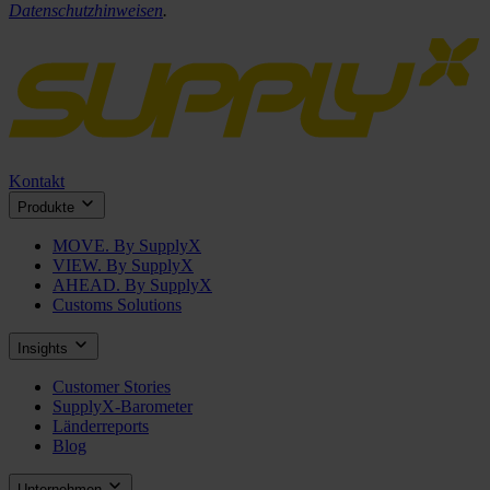
Datenschutzhinweisen
.
Kontakt
Produkte
MOVE. By SupplyX
VIEW. By SupplyX
AHEAD. By SupplyX
Customs Solutions
Insights
Customer Stories
SupplyX-Barometer
Länderreports
Blog
Unternehmen