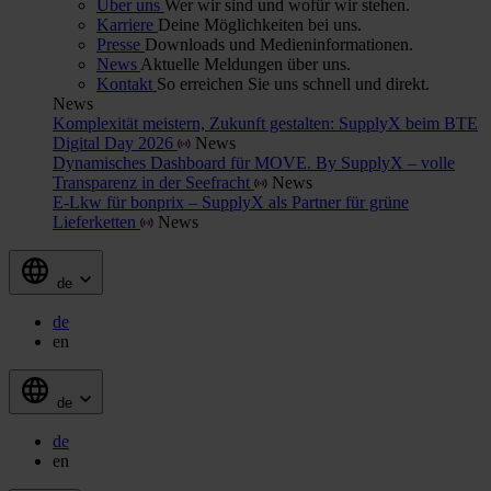
Über uns
Wer wir sind und wofür wir stehen.
Karriere
Deine Möglichkeiten bei uns.
Presse
Downloads und Medieninformationen.
News
Aktuelle Meldungen über uns.
Kontakt
So erreichen Sie uns schnell und direkt.
News
Komplexität meistern, Zukunft gestalten: SupplyX beim BTE
Digital Day 2026
News
Dynamisches Dashboard für MOVE. By SupplyX – volle
Transparenz in der Seefracht
News
E-Lkw für bonprix – SupplyX als Partner für grüne
Lieferketten
News
de
de
en
de
de
en