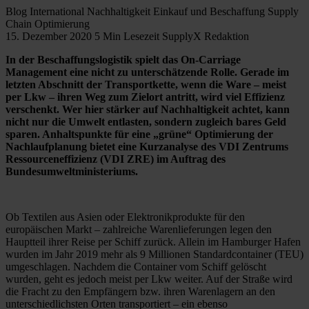
Blog
International
Nachhaltigkeit
Einkauf und Beschaffung
Supply
Chain Optimierung
15. Dezember 2020
5 Min Lesezeit
SupplyX Redaktion
In der Beschaffungslogistik spielt das On-Carriage
Management eine nicht zu unterschätzende Rolle. Gerade im
letzten Abschnitt der Transportkette, wenn die Ware – meist
per Lkw – ihren Weg zum Zielort antritt, wird viel Effizienz
verschenkt. Wer hier stärker auf Nachhaltigkeit achtet, kann
nicht nur die Umwelt entlasten, sondern zugleich bares Geld
sparen. Anhaltspunkte für eine „grüne“ Optimierung der
Nachlaufplanung bietet eine Kurzanalyse des VDI Zentrums
Ressourceneffizienz (VDI ZRE) im Auftrag des
Bundesumweltministeriums.
Ob Textilen aus Asien oder Elektronikprodukte für den
europäischen Markt – zahlreiche Warenlieferungen legen den
Hauptteil ihrer Reise per Schiff zurück. Allein im Hamburger Hafen
wurden im Jahr 2019 mehr als 9 Millionen Standardcontainer (TEU)
umgeschlagen. Nachdem die Container vom Schiff gelöscht
wurden, geht es jedoch meist per Lkw weiter. Auf der Straße wird
die Fracht zu den Empfängern bzw. ihren Warenlagern an den
unterschiedlichsten Orten transportiert – ein ebenso