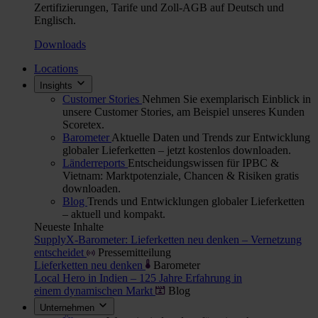
Zertifizierungen, Tarife und Zoll-AGB auf Deutsch und
Englisch.
Downloads
Locations
Insights
Customer Stories
Nehmen Sie exemplarisch Einblick in
unsere Customer Stories, am Beispiel unseres Kunden
Scoretex.
Barometer
Aktuelle Daten und Trends zur Entwicklung
globaler Lieferketten – jetzt kostenlos downloaden.
Länderreports
Entscheidungswissen für IPBC &
Vietnam: Marktpotenziale, Chancen & Risiken gratis
downloaden.
Blog
Trends und Entwicklungen globaler Lieferketten
– aktuell und kompakt.
Neueste Inhalte
SupplyX-Barometer: Lieferketten neu denken – Vernetzung
entscheidet
Pressemitteilung
Lieferketten neu denken
Barometer
Local Hero in Indien – 125 Jahre Erfahrung in
einem dynamischen Markt
Blog
Unternehmen