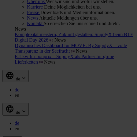
Über uns
Wer wir sind und wofür wir stehen.
Karriere
Deine Möglichkeiten bei uns.
Presse
Downloads und Medieninformationen.
News
Aktuelle Meldungen über uns.
Kontakt
So erreichen Sie uns schnell und direkt.
News
Komplexität meistern, Zukunft gestalten: SupplyX beim BTE
Digital Day 2026
News
Dynamisches Dashboard für MOVE. By SupplyX – volle
Transparenz in der Seefracht
News
E-Lkw für bonprix – SupplyX als Partner für grüne
Lieferketten
News
de
de
en
de
de
en