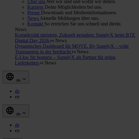
Über uns
Wer wir sind und wofür wir stehen.
Karriere
Deine Möglichkeiten bei uns.
Presse
Downloads und Medieninformationen.
News
Aktuelle Meldungen über uns.
Kontakt
So erreichen Sie uns schnell und direkt.
News
Komplexität meistern, Zukunft gestalten: SupplyX beim BTE
Digital Day 2026
News
Dynamisches Dashboard für MOVE. By SupplyX – volle
Transparenz in der Seefracht
News
E-Lkw für bonprix – SupplyX als Partner für grüne
Lieferketten
News
de
de
en
de
de
en