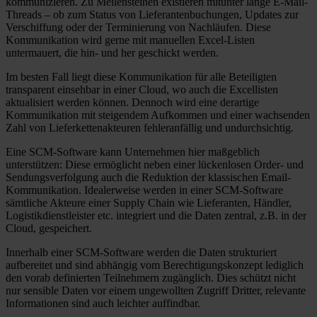
kommunizieren. Zu Meilensteinen existieren mitunter lange E-Mail-
Threads – ob zum Status von Lieferantenbuchungen, Updates zur
Verschiffung oder der Terminierung von Nachläufen. Diese
Kommunikation wird gerne mit manuellen Excel-Listen
untermauert, die hin- und her geschickt werden.
Im besten Fall liegt diese Kommunikation für alle Beteiligten
transparent einsehbar in einer Cloud, wo auch die Excellisten
aktualisiert werden können. Dennoch wird eine derartige
Kommunikation mit steigendem Aufkommen und einer wachsenden
Zahl von Lieferkettenakteuren fehleranfällig und undurchsichtig.
Eine SCM-Software kann Unternehmen hier maßgeblich
unterstützen: Diese ermöglicht neben einer lückenlosen Order- und
Sendungsverfolgung auch die Reduktion der klassischen Email-
Kommunikation. Idealerweise werden in einer SCM-Software
sämtliche Akteure einer Supply Chain wie Lieferanten, Händler,
Logistikdienstleister etc. integriert und die Daten zentral, z.B. in der
Cloud, gespeichert.
Innerhalb einer SCM-Software werden die Daten strukturiert
aufbereitet und sind abhängig vom Berechtigungskonzept lediglich
den vorab definierten Teilnehmern zugänglich. Dies schützt nicht
nur sensible Daten vor einem ungewollten Zugriff Dritter, relevante
Informationen sind auch leichter auffindbar.