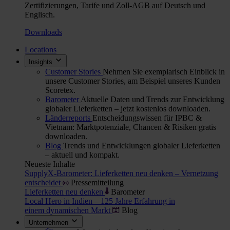
Zertifizierungen, Tarife und Zoll-AGB auf Deutsch und
Englisch.
Downloads
Locations
Insights
Customer Stories
Nehmen Sie exemplarisch Einblick in
unsere Customer Stories, am Beispiel unseres Kunden
Scoretex.
Barometer
Aktuelle Daten und Trends zur Entwicklung
globaler Lieferketten – jetzt kostenlos downloaden.
Länderreports
Entscheidungswissen für IPBC &
Vietnam: Marktpotenziale, Chancen & Risiken gratis
downloaden.
Blog
Trends und Entwicklungen globaler Lieferketten
– aktuell und kompakt.
Neueste Inhalte
SupplyX-Barometer: Lieferketten neu denken – Vernetzung
entscheidet
Pressemitteilung
Lieferketten neu denken
Barometer
Local Hero in Indien – 125 Jahre Erfahrung in
einem dynamischen Markt
Blog
Unternehmen