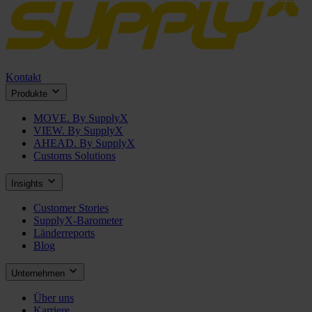
Kontakt
Produkte
MOVE. By SupplyX
VIEW. By SupplyX
AHEAD. By SupplyX
Customs Solutions
Insights
Customer Stories
SupplyX-Barometer
Länderreports
Blog
Unternehmen
Über uns
Karriere