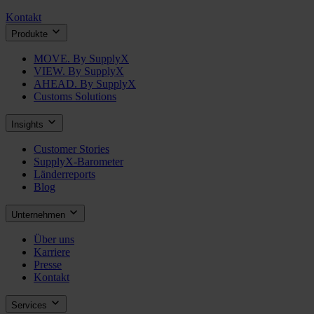
Kontakt
Produkte
MOVE. By SupplyX
VIEW. By SupplyX
AHEAD. By SupplyX
Customs Solutions
Insights
Customer Stories
SupplyX-Barometer
Länderreports
Blog
Unternehmen
Über uns
Karriere
Presse
Kontakt
Services