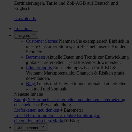
Zertifizierungen, Tarife und Zoll-AGB auf Deutsch und
Englisch.
Downloads
Locations
Insights
Customer Stories
Nehmen Sie exemplarisch Einblick in
unsere Customer Stories, am Beispiel unseres Kunden
Scoretex.
Barometer
Aktuelle Daten und Trends zur Entwicklung
globaler Lieferketten – jetzt kostenlos downloaden.
Länderreports
Entscheidungswissen für IPBC &
Vietnam: Marktpotenziale, Chancen & Risiken gratis
downloaden.
Blog
Trends und Entwicklungen globaler Lieferketten
– aktuell und kompakt.
Neueste Inhalte
SupplyX-Barometer: Lieferketten neu denken – Vernetzung
entscheidet
Pressemitteilung
Lieferketten neu denken
Barometer
Local Hero in Indien – 125 Jahre Erfahrung in
einem dynamischen Markt
Blog
Unternehmen