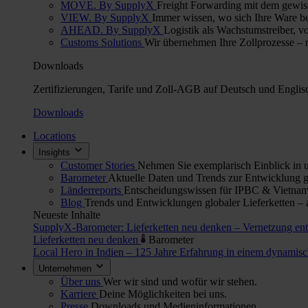
MOVE. By SupplyX
Freight Forwarding mit dem gewis
VIEW. By SupplyX
Immer wissen, wo sich Ihre Ware bef
AHEAD. By SupplyX
Logistik als Wachstumstreiber, v
Customs Solutions
Wir übernehmen Ihre Zollprozesse – re
Downloads
Zertifizierungen, Tarife und Zoll-AGB auf Deutsch und Englis
Downloads
Locations
Insights
Customer Stories
Nehmen Sie exemplarisch Einblick in u
Barometer
Aktuelle Daten und Trends zur Entwicklung gl
Länderreports
Entscheidungswissen für IPBC & Vietnam:
Blog
Trends und Entwicklungen globaler Lieferketten – 
Neueste Inhalte
SupplyX-Barometer: Lieferketten neu denken – Vernetzung en
Lieferketten neu denken
Barometer
Local Hero in Indien – 125 Jahre Erfahrung in einem dynami
Unternehmen
Über uns
Wer wir sind und wofür wir stehen.
Karriere
Deine Möglichkeiten bei uns.
Presse
Downloads und Medieninformationen.