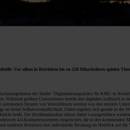
thüllt: Vor allem in Betrieben bis zu 250 Mitarbeitern spielen Th
wischenergebnisse der Studie "Digitalisierungsindex für KMU in Nordr
werten. Während größere Unternehmen bereits den digitalen Aufbruch in 
m autonomen Steuern von Warenflüssen werden von den meisten Untern
sei keine Selbstverständlichkeit. Dabei ergeben sich gerade in der We
m Bericht heißt. Der Breitbandausbau müsse daher vorangetrieben werde
bundesweit 4.0-Kompetenzzentren eingerichtet, die in den kommenden M
und mittleren Betrieben eine individuelle Beratung im Hinblick auf di