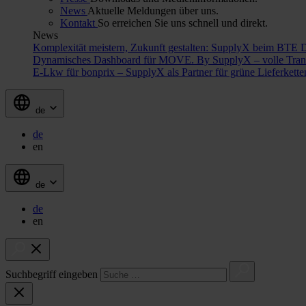
News
Aktuelle Meldungen über uns.
Kontakt
So erreichen Sie uns schnell und direkt.
News
Komplexität meistern, Zukunft gestalten: SupplyX beim BTE 
Dynamisches Dashboard für MOVE. By SupplyX – volle Trans
E-Lkw für bonprix – SupplyX als Partner für grüne Lieferkett
de
de
en
de
de
en
Suchbegriff eingeben