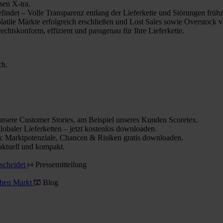
sen X-tra.
indet – Volle Transparenz entlang der Lieferkette und Störungen frühz
olatile Märkte erfolgreich erschließen und Lost Sales sowie Overstock 
chtskonform, effizient und passgenau für Ihre Lieferkette.
ch.
nsere Customer Stories, am Beispiel unseres Kunden Scoretex.
obaler Lieferketten – jetzt kostenlos downloaden.
 Marktpotenziale, Chancen & Risiken gratis downloaden.
aktuell und kompakt.
tscheidet
Pressemitteilung
schen Markt
Blog