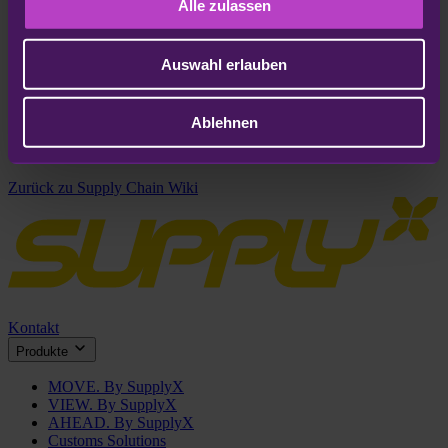
Alle zulassen
Verkaufsstrategien. Dabei werden die Teilprozesse auf ein
gemeinsames Ziel ausgerichtet und entsprechend miteinander
verknüpft. Die Kooperation wird auf einer eigens dafür
Auswahl erlauben
eingerichteten Plattform abgewickelt. Ziel des CPFR ist, dass
zwischen der geplanten Verkaufsmenge des Händlers und der
geplanten Produktionsmenge des Herstellers keine Differenz
besteht.
Ablehnen
Zurück zu Supply Chain Wiki
Kontakt
Produkte
MOVE. By SupplyX
VIEW. By SupplyX
AHEAD. By SupplyX
Customs Solutions