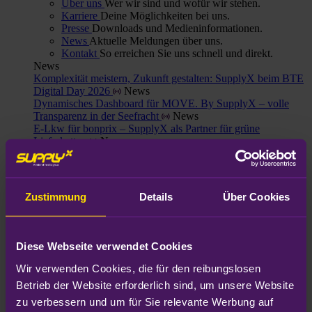
Über uns
Wer wir sind und wofür wir stehen.
Karriere
Deine Möglichkeiten bei uns.
Presse
Downloads und Medieninformationen.
News
Aktuelle Meldungen über uns.
Kontakt
So erreichen Sie uns schnell und direkt.
News
Komplexität meistern, Zukunft gestalten: SupplyX beim BTE
Digital Day 2026
News
Dynamisches Dashboard für MOVE. By SupplyX – volle
Transparenz in der Seefracht
News
E-Lkw für bonprix – SupplyX als Partner für grüne
Lieferketten
News
de
Zustimmung
Details
Über Cookies
de
en
Diese Webseite verwendet Cookies
de
Wir verwenden Cookies, die für den reibungslosen 
de
Betrieb der Website erforderlich sind, um unsere Website 
en
zu verbessern und um für Sie relevante Werbung auf 