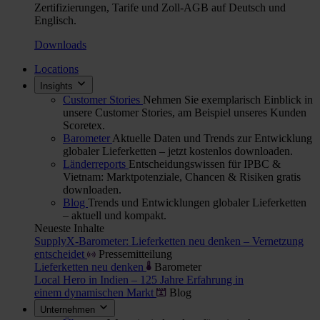
Zertifizierungen, Tarife und Zoll-AGB auf Deutsch und
Englisch.
Downloads
Locations
Insights
Customer Stories
Nehmen Sie exemplarisch Einblick in
unsere Customer Stories, am Beispiel unseres Kunden
Scoretex.
Barometer
Aktuelle Daten und Trends zur Entwicklung
globaler Lieferketten – jetzt kostenlos downloaden.
Länderreports
Entscheidungswissen für IPBC &
Vietnam: Marktpotenziale, Chancen & Risiken gratis
downloaden.
Blog
Trends und Entwicklungen globaler Lieferketten
– aktuell und kompakt.
Neueste Inhalte
SupplyX-Barometer: Lieferketten neu denken – Vernetzung
entscheidet
Pressemitteilung
Lieferketten neu denken
Barometer
Local Hero in Indien – 125 Jahre Erfahrung in
einem dynamischen Markt
Blog
Unternehmen