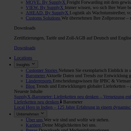
MOVE. By SupplyX
Freight Forwarding mit dem gewis
VIEW. By SupplyX
Immer wissen, wo sich Ihre Ware bef
AHEAD. By SupplyX
Logistik als Wachstumstreiber, v
Customs Solutions
Wir übernehmen Ihre Zollprozesse – re
Downloads
Zertifizierungen, Tarife und Zoll-AGB auf Deutsch und Englis
Downloads
Locations
Insights
Customer Stories
Nehmen Sie exemplarisch Einblick in u
Barometer
Aktuelle Daten und Trends zur Entwicklung gl
Länderreports
Entscheidungswissen für IPBC & Vietnam:
Blog
Trends und Entwicklungen globaler Lieferketten – 
Neueste Inhalte
SupplyX-Barometer: Lieferketten neu denken – Vernetzung en
Lieferketten neu denken
Barometer
Local Hero in Indien – 125 Jahre Erfahrung in einem dynami
Unternehmen
Über uns
Wer wir sind und wofür wir stehen.
Karriere
Deine Möglichkeiten bei uns.
Presse
Downloads und Medieninformationen.