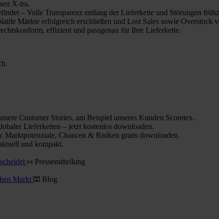
sen X-tra.
indet – Volle Transparenz entlang der Lieferkette und Störungen frühz
olatile Märkte erfolgreich erschließen und Lost Sales sowie Overstock 
chtskonform, effizient und passgenau für Ihre Lieferkette.
ch.
nsere Customer Stories, am Beispiel unseres Kunden Scoretex.
obaler Lieferketten – jetzt kostenlos downloaden.
 Marktpotenziale, Chancen & Risiken gratis downloaden.
aktuell und kompakt.
tscheidet
Pressemitteilung
schen Markt
Blog