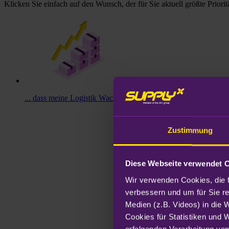
Klicken Sie einfach auf den Wunsch, der für Sie aktuell größte Prioritä
... dass meine Logistik Wachstum unterstützt, statt als Kosten
Zustimmung
Diese Webseite verwendet 
Wir verwenden Cookies, die f
verbessern und um für Sie r
Medien (z.B. Videos) in die 
Cookies für Statistiken und 
erfolgenden Verarbeitung von