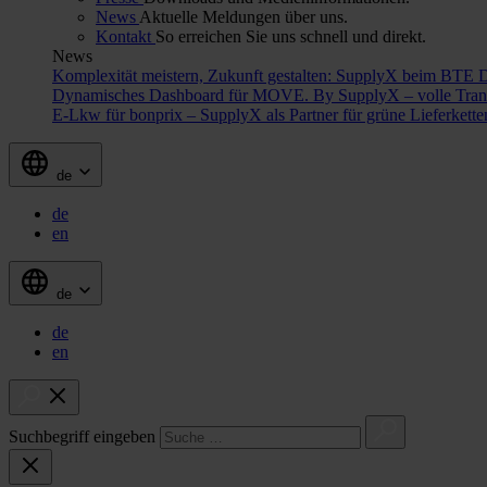
News
Aktuelle Meldungen über uns.
Kontakt
So erreichen Sie uns schnell und direkt.
News
Komplexität meistern, Zukunft gestalten: SupplyX beim BTE 
Dynamisches Dashboard für MOVE. By SupplyX – volle Trans
E-Lkw für bonprix – SupplyX als Partner für grüne Lieferkett
de
de
en
de
de
en
Suchbegriff eingeben