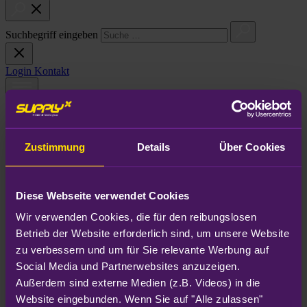
Suchbegriff eingeben
Login
Kontakt
Menu
Zustimmung
Details
Über Cookies
Hinweisgebersystem
Diese Webseite verwendet Cookies
Wir gehen der Sache auf den Grund:
Wir verwenden Cookies, die für den reibungslosen 
Unser Hinweisgebersystem
Betrieb der Website erforderlich sind, um unsere Website 
zu verbessern und um für Sie relevante Werbung auf 
Gemeinsam stark gegen Compliance-Verstöße. Das
Hinweisgebersystem ist eines unserer Instrumente zur Meldung von
Social Media und Partnerwebsites anzuzeigen. 
Verdachtsfällen bei SupplyX (SupplyX GmbH) und sorgt intern wie
Außerdem sind externe Medien (z.B. Videos) in die 
extern für Aufklärung und Prävention. Als verantwortungsvolles
Website eingebunden. Wenn Sie auf "Alle zulassen" 
und verlässliches Unternehmen wollen wir uns jederzeit