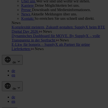
Über uns
Wer wir sind und wofür wir stehen.
Karriere
Deine Möglichkeiten bei uns.
Presse
Downloads und Medieninformationen.
News
Aktuelle Meldungen über uns.
Kontakt
So erreichen Sie uns schnell und direkt.
News
Komplexität meistern, Zukunft gestalten: SupplyX beim BTE
Digital Day 2026
News
Dynamisches Dashboard für MOVE. By SupplyX – volle
Transparenz in der Seefracht
News
E-Lkw für bonprix – SupplyX als Partner für grüne
Lieferketten
News
de
de
en
de
de
en