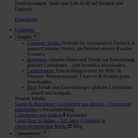
Zertifizierungen, Tarife und Zoll-AGB auf Deutsch und
Englisch.
Downloads
Locations
Insights
Customer Stories
Nehmen Sie exemplarisch Einblick in
unsere Customer Stories, am Beispiel unseres Kunden
Scoretex.
Barometer
Aktuelle Daten und Trends zur Entwicklung
globaler Lieferketten – jetzt kostenlos downloaden.
Länderreports
Entscheidungswissen für IPBC &
Vietnam: Marktpotenziale, Chancen & Risiken gratis
downloaden.
Blog
Trends und Entwicklungen globaler Lieferketten
– aktuell und kompakt.
Neueste Inhalte
SupplyX-Barometer: Lieferketten neu denken – Vernetzung
entscheidet
Pressemitteilung
Lieferketten neu denken
Barometer
Local Hero in Indien – 125 Jahre Erfahrung in
einem dynamischen Markt
Blog
Unternehmen