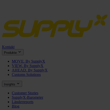
Kontakt
Produkte
MOVE. By SupplyX
VIEW. By SupplyX
AHEAD. By SupplyX
Customs Solutions
Insights
Customer Stories
SupplyX-Barometer
Länderreports
Blog