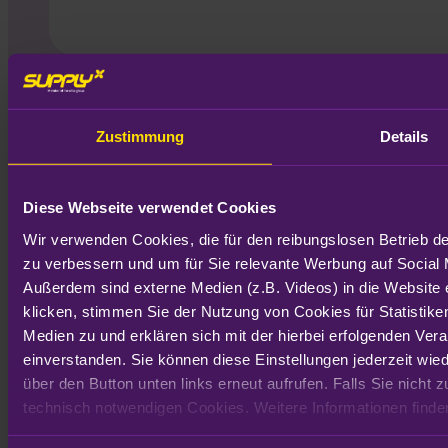
Zustimmung
Details
Diese Webseite verwendet Cookies
Wir verwenden Cookies, die für den reibungslosen Betrieb de
zu verbessern und um für Sie relevante Werbung auf Social 
Außerdem sind externe Medien (z.B. Videos) in die Website 
Kontakt
klicken, stimmen Sie der Nutzung von Cookies für Statistik
Produkte
Medien zu und erklären sich mit der hierbei erfolgenden Ve
MOVE. By SupplyX
einverstanden. Sie können diese Einstellungen jederzeit wie
VIEW. By SupplyX
AHEAD. By SupplyX
über den Button unten links erneut aufrufen. Falls Sie nicht 
Customs Solutions
technisch notwendigen Cookies. Weitere Informationen finden
Insights