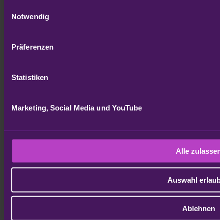
Einwilligungsauswahl
Customer Stories
Notwendig
SupplyX-Barometer
Länderreports
Blog
Präferenzen
Unternehmen
Über uns
Statistiken
Karriere
Presse
Kontakt
Marketing, Social Media und YouTube
Services
Kunden-Login
Changelog
Alle zulasse
Entwicklerportal
Downloads
Auswahl erlau
Legal & Compliance
AGB
Ablehnen
Impressum