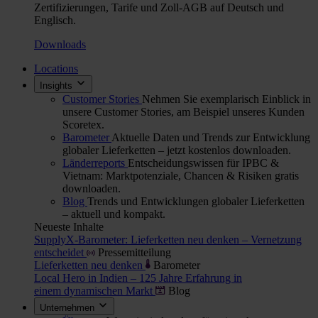
Zertifizierungen, Tarife und Zoll-AGB auf Deutsch und
Englisch.
Downloads
Locations
Insights
Customer Stories
Nehmen Sie exemplarisch Einblick in
unsere Customer Stories, am Beispiel unseres Kunden
Scoretex.
Barometer
Aktuelle Daten und Trends zur Entwicklung
globaler Lieferketten – jetzt kostenlos downloaden.
Länderreports
Entscheidungswissen für IPBC &
Vietnam: Marktpotenziale, Chancen & Risiken gratis
downloaden.
Blog
Trends und Entwicklungen globaler Lieferketten
– aktuell und kompakt.
Neueste Inhalte
SupplyX-Barometer: Lieferketten neu denken – Vernetzung
entscheidet
Pressemitteilung
Lieferketten neu denken
Barometer
Local Hero in Indien – 125 Jahre Erfahrung in
einem dynamischen Markt
Blog
Unternehmen