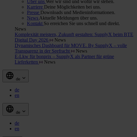
Über uns
Wer wir sind und wofür wir stehen.
Karriere
Deine Möglichkeiten bei uns.
Presse
Downloads und Medieninformationen.
News
Aktuelle Meldungen über uns.
Kontakt
So erreichen Sie uns schnell und direkt.
News
Komplexität meistern, Zukunft gestalten: SupplyX beim BTE
Digital Day 2026
News
Dynamisches Dashboard für MOVE. By SupplyX – volle
Transparenz in der Seefracht
News
E-Lkw für bonprix – SupplyX als Partner für grüne
Lieferketten
News
de
de
en
de
de
en