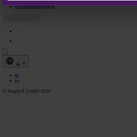
Datenschutz
Hinweisgebersystem
Folgen Sie uns
de
de
en
© SupplyX GmbH 2026