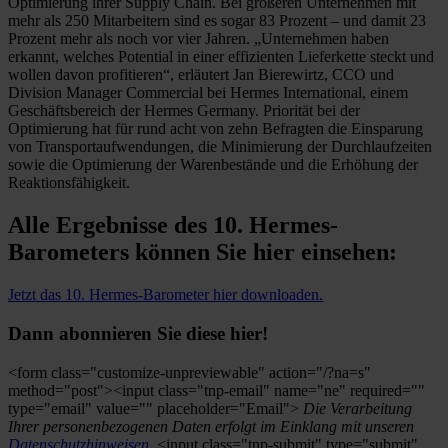
Optimierung ihrer Supply Chain. Bei größeren Unternehmen mit
mehr als 250 Mitarbeitern sind es sogar 83 Prozent – und damit 23
Prozent mehr als noch vor vier Jahren. „Unternehmen haben
erkannt, welches Potential in einer effizienten Lieferkette steckt und
wollen davon profitieren“, erläutert Jan Bierewirtz, CCO und
Division Manager Commercial bei Hermes International, einem
Geschäftsbereich der Hermes Germany. Priorität bei der
Optimierung hat für rund acht von zehn Befragten die Einsparung
von Transportaufwendungen, die Minimierung der Durchlaufzeiten
sowie die Optimierung der Warenbestände und die Erhöhung der
Reaktionsfähigkeit.
Alle Ergebnisse des 10. Hermes-
Barometers können Sie hier einsehen:
Jetzt das 10. Hermes-Barometer hier downloaden.
Dann abonnieren Sie diese hier!
<form class="customize-unpreviewable" action="/?na=s"
method="post"><input class="tnp-email" name="ne" required=""
type="email" value="" placeholder="Email">
Die Verarbeitung
Ihrer personenbezogenen Daten erfolgt im Einklang mit unseren
Datenschutzhinweisen
.
<input class="tnp-submit" type="submit"