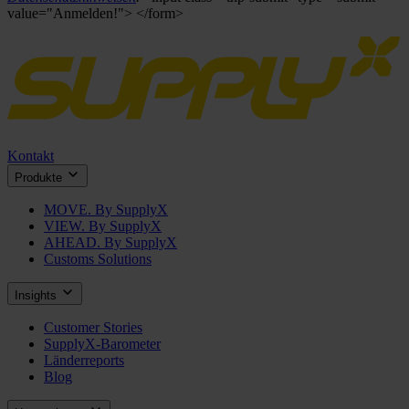
value="Anmelden!"> </form>
Kontakt
Produkte
MOVE. By SupplyX
VIEW. By SupplyX
AHEAD. By SupplyX
Customs Solutions
Insights
Customer Stories
SupplyX-Barometer
Länderreports
Blog