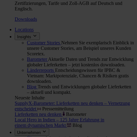
Zertifizierungen, Tarife und Zoll-AGB auf Deutsch und
Englisch.
Downloads
Locations
Insights
Customer Stories
Nehmen Sie exemplarisch Einblick in
unsere Customer Stories, am Beispiel unseres Kunden
Scoretex.
Barometer
Aktuelle Daten und Trends zur Entwicklung
globaler Lieferketten – jetzt kostenlos downloaden.
Länderreports
Entscheidungswissen für IPBC &
Vietnam: Marktpotenziale, Chancen & Risiken gratis
downloaden.
Blog
Trends und Entwicklungen globaler Lieferketten
– aktuell und kompakt.
Neueste Inhalte
SupplyX-Barometer: Lieferketten neu denken – Vernetzung
entscheidet
Pressemitteilung
Lieferketten neu denken
Barometer
Local Hero in Indien – 125 Jahre Erfahrung in
einem dynamischen Markt
Blog
Unternehmen