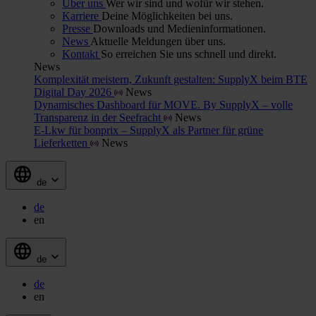
Über uns
Wer wir sind und wofür wir stehen.
Karriere
Deine Möglichkeiten bei uns.
Presse
Downloads und Medieninformationen.
News
Aktuelle Meldungen über uns.
Kontakt
So erreichen Sie uns schnell und direkt.
News
Komplexität meistern, Zukunft gestalten: SupplyX beim BTE
Digital Day 2026
News
Dynamisches Dashboard für MOVE. By SupplyX – volle
Transparenz in der Seefracht
News
E-Lkw für bonprix – SupplyX als Partner für grüne
Lieferketten
News
de
de
en
de
de
en