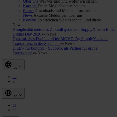
Über uns
Wer wir sind und wofür wir stehen.
Karriere
Deine Möglichkeiten bei uns.
Presse
Downloads und Medieninformationen.
News
Aktuelle Meldungen über uns.
Kontakt
So erreichen Sie uns schnell und direkt.
News
Komplexität meistern, Zukunft gestalten: SupplyX beim BTE
Digital Day 2026
News
Dynamisches Dashboard für MOVE. By SupplyX – volle
Transparenz in der Seefracht
News
E-Lkw für bonprix – SupplyX als Partner für grüne
Lieferketten
News
de
de
en
de
de
en