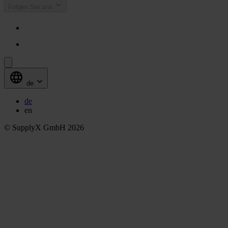
Folgen Sie uns
de
de
en
© SupplyX GmbH 2026