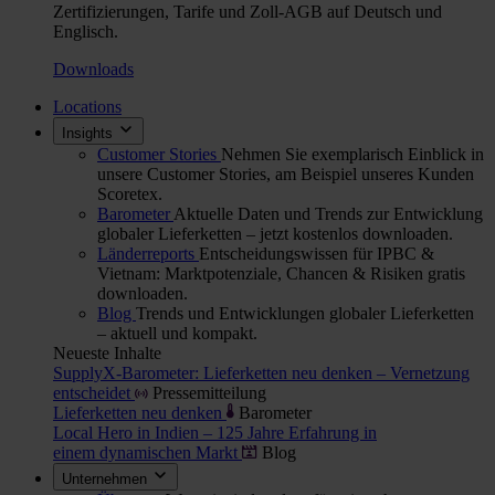
Zertifizierungen, Tarife und Zoll-AGB auf Deutsch und
Englisch.
Downloads
Locations
Insights
Customer Stories
Nehmen Sie exemplarisch Einblick in
unsere Customer Stories, am Beispiel unseres Kunden
Scoretex.
Barometer
Aktuelle Daten und Trends zur Entwicklung
globaler Lieferketten – jetzt kostenlos downloaden.
Länderreports
Entscheidungswissen für IPBC &
Vietnam: Marktpotenziale, Chancen & Risiken gratis
downloaden.
Blog
Trends und Entwicklungen globaler Lieferketten
– aktuell und kompakt.
Neueste Inhalte
SupplyX-Barometer: Lieferketten neu denken – Vernetzung
entscheidet
Pressemitteilung
Lieferketten neu denken
Barometer
Local Hero in Indien – 125 Jahre Erfahrung in
einem dynamischen Markt
Blog
Unternehmen