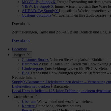
MOVE. By SupplyX
Freight Forwarding mit dem gewis
VIEW. By SupplyX
Immer wissen, wo sich Ihre Ware bef
AHEAD. By SupplyX
Logistik als Wachstumstreiber, v
Customs Solutions
Wir übernehmen Ihre Zollprozesse – re
Downloads
Zertifizierungen, Tarife und Zoll-AGB auf Deutsch und Englis
Downloads
Locations
Insights
Customer Stories
Nehmen Sie exemplarisch Einblick in u
Barometer
Aktuelle Daten und Trends zur Entwicklung gl
Länderreports
Entscheidungswissen für IPBC & Vietnam:
Blog
Trends und Entwicklungen globaler Lieferketten – 
Neueste Inhalte
SupplyX-Barometer: Lieferketten neu denken – Vernetzung en
Lieferketten neu denken
Barometer
Local Hero in Indien – 125 Jahre Erfahrung in einem dynami
Unternehmen
Über uns
Wer wir sind und wofür wir stehen.
Karriere
Deine Möglichkeiten bei uns.
Presse
Downloads und Medieninformationen.