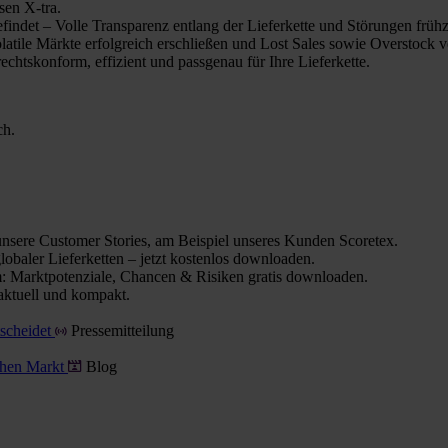
sen X-tra.
indet – Volle Transparenz entlang der Lieferkette und Störungen frühz
olatile Märkte erfolgreich erschließen und Lost Sales sowie Overstock 
chtskonform, effizient und passgenau für Ihre Lieferkette.
ch.
nsere Customer Stories, am Beispiel unseres Kunden Scoretex.
obaler Lieferketten – jetzt kostenlos downloaden.
 Marktpotenziale, Chancen & Risiken gratis downloaden.
aktuell und kompakt.
tscheidet
Pressemitteilung
schen Markt
Blog