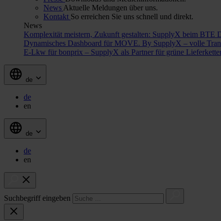
News
Aktuelle Meldungen über uns.
Kontakt
So erreichen Sie uns schnell und direkt.
News
Komplexität meistern, Zukunft gestalten: SupplyX beim BTE 
Dynamisches Dashboard für MOVE. By SupplyX – volle Trans
E-Lkw für bonprix – SupplyX als Partner für grüne Lieferkett
de
de
en
de
de
en
Suchbegriff eingeben