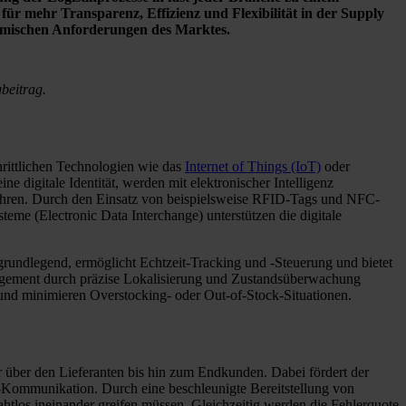
 für mehr Transparenz, Effizienz und Flexibilität in der Supply
namischen Anforderungen des Marktes.
beitrag.
hrittlichen Technologien wie das
Internet of Things (IoT)
oder
gitale Identität, werden mit elektronischer Intelligenz
führen. Durch den Einsatz von beispielsweise RFID-Tags und NFC-
eme (Electronic Data Interchange) unterstützen die digitale
rundlegend, ermöglicht Echtzeit-Tracking und -Steuerung und bietet
nagement durch präzise Lokalisierung und Zustandsüberwachung
und minimieren Overstocking- oder Out-of-Stock-Situationen.
ler über den Lieferanten bis hin zum Endkunden. Dabei fördert der
t-Kommunikation. Durch eine beschleunigte Bereitstellung von
htlos ineinander greifen müssen. Gleichzeitig werden die Fehlerquote