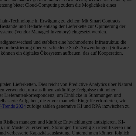
rnetzung bietet Cloud-Computing zudem die Möglichkeit eines
kchain-Technologie in Erwägung zu ziehen: Mit Smart Contracts
e Bestände und Bedarfe entlang der Lieferkette zur Opimierung der
steme (Vendor Managed Inventory) eingesetzt werden.
aradigmenwechsel und etabliert eine hochmoderne Infrastruktur, die
 Datenorchestrierung über verschiedene SaaS-Anwendungen (Software
n können ein digitales Ökosystem aufbauen, das auf Kooperation,
alen Lieferketten. Dies reicht von Predictive Analytics über Natural
n verwendet, um aus ihnen zukünftige Ereignisse mit hoher
er Lieferantenkorrespondenz, um Einblicke in Stimmungen und
lbasierte Aufgaben, die zuvor manuelle Eingriffe erforderten, wie
T-Trends 2024
zufolge zählen generative KI und RPA inzwischen zu
 Risiken managen und künftige Entwicklungen antizipieren. KI-
, um Muster zu erkennen, Störungen frühzeitig zu identifizieren und
 und verbesserte Kapazitätsauslastung. Unternehmen können folglich