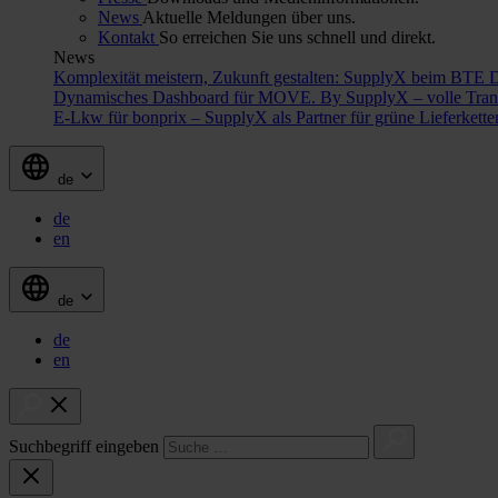
News
Aktuelle Meldungen über uns.
Kontakt
So erreichen Sie uns schnell und direkt.
News
Komplexität meistern, Zukunft gestalten: SupplyX beim BTE 
Dynamisches Dashboard für MOVE. By SupplyX – volle Trans
E-Lkw für bonprix – SupplyX als Partner für grüne Lieferkett
de
de
en
de
de
en
Suchbegriff eingeben