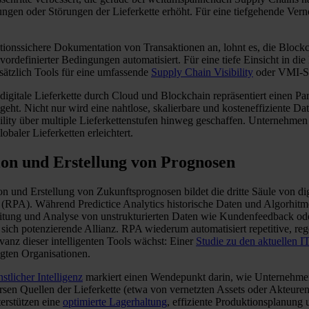
ungen oder Störungen der Lieferkette erhöht. Für eine tiefgehende Ve
ationssichere Dokumentation von Transaktionen an, lohnt es, die Bloc
rdefinierter Bedingungen automatisiert. Für eine tiefe Einsicht in di
ätzlich Tools für eine umfassende
Supply Chain Visibility
oder VMI-Sy
e digitale Lieferkette durch Cloud und Blockchain repräsentiert einen P
geht. Nicht nur wird eine nahtlose, skalierbare und kosteneffiziente
ility über multiple Lieferkettenstufen hinweg geschaffen. Unternehme
aler Lieferketten erleichtert.
tion und Erstellung von Prognosen
und Erstellung von Zukunftsprognosen bildet die dritte Säule von digit
(RPA). Während Predictice Analytics historische Daten und Algorhitme
eitung und Analyse von unstrukturierten Daten wie Kundenfeedback od
ch potenzierende Allianz. RPA wiederum automatisiert repetitive, rege
anz dieser intelligenten Tools wächst: Einer
Studie zu den aktuellen I
gten Organisationen.
stlicher Intelligenz
markiert einen Wendepunkt darin, wie Unternehmen
n Quellen der Lieferkette (etwa von vernetzten Assets oder Akteuren)
erstützen eine
optimierte Lagerhaltung
, effiziente Produktionsplanung