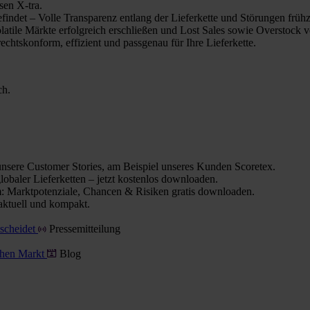
sen X-tra.
indet – Volle Transparenz entlang der Lieferkette und Störungen frühz
olatile Märkte erfolgreich erschließen und Lost Sales sowie Overstock 
chtskonform, effizient und passgenau für Ihre Lieferkette.
ch.
nsere Customer Stories, am Beispiel unseres Kunden Scoretex.
obaler Lieferketten – jetzt kostenlos downloaden.
 Marktpotenziale, Chancen & Risiken gratis downloaden.
aktuell und kompakt.
tscheidet
Pressemitteilung
schen Markt
Blog