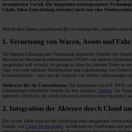
strategischen Vorteil. Die Integration leistungsstarker Technolog
Chain. Diese Entwicklung erfordert nicht nur eine Neubewertu
Welche drei Säulen grundlegend für ein intelligentes, adaptives und 
1. Vernetzung von Waren, Assets und Fah
Die digitale Erfassung und Vernetzung physischer Objekte der Supply 
Machine-to-Machine-Kommunikation (M2M) von zentraler Bedeutung. M
ausgestattet und vernetzt: So gelingt es, über das Internet Daten
Tags wird eine nahtlose Identifikation und Lokalisierung von Gütern
Kommunikation – etwa um die Ankunft von Waren vorherzusagen oder
Mehrwert für die Unternehmen:
Die Integration von IoT, RFID o
Unternehmen erhebliche Vorteile für ihre operative
Agilität
. Die Tran
optimiert. Einblicke, die durch Advanced Analytics oder Machine Le
2. Integration der Akteure durch Cloud u
Die zweite Säule zielt auf die Schaffung einer integrierten Netzwerkl
Einsatz von
Cloud-Technologien
, kollaborativen Plattformen und ge
relevanten Informationen wird die Koordination der einzelnen Prozes