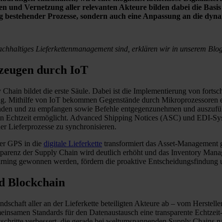
ien und Vernetzung aller relevanten Akteure bilden dabei die Basis
ng bestehender Prozesse, sondern auch eine Anpassung an die dy
nachhaltiges Lieferkettenmanagement sind, erklären wir in unserem Blog
rzeugen durch IoT
Chain bildet die erste Säule. Dabei ist die Implementierung von fortsc
ithilfe von IoT bekommen Gegenstände durch Mikroprozessoren eine di
 zu senden und zu empfangen sowie Befehle entgegenzunehmen und auszu
 in Echtzeit ermöglicht. Advanced Shipping Notices (ASC) und EDI-Syst
 Lieferprozesse zu synchronisieren.
der GPS in die
digitale Lieferkette
transformiert das Asset-Management g
sparenz der Supply Chain wird deutlich erhöht und das Inventory Ma
arning gewonnen werden, fördern die proaktive Entscheidungsfindung 
nd Blockchain
andschaft aller an der Lieferkette beteiligten Akteure ab – vom Herstel
meinsamen Standards für den Datenaustausch eine transparente Echtzei
sschritte verbessert, die gerade bei weltumspannenden Supply Chains na