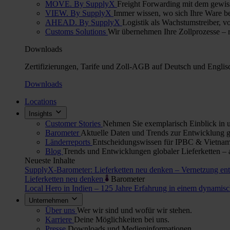
MOVE. By SupplyX
Freight Forwarding mit dem gewis
VIEW. By SupplyX
Immer wissen, wo sich Ihre Ware bef
AHEAD. By SupplyX
Logistik als Wachstumstreiber, v
Customs Solutions
Wir übernehmen Ihre Zollprozesse – re
Downloads
Zertifizierungen, Tarife und Zoll-AGB auf Deutsch und Englis
Downloads
Locations
Insights
Customer Stories
Nehmen Sie exemplarisch Einblick in u
Barometer
Aktuelle Daten und Trends zur Entwicklung gl
Länderreports
Entscheidungswissen für IPBC & Vietnam:
Blog
Trends und Entwicklungen globaler Lieferketten – 
Neueste Inhalte
SupplyX-Barometer: Lieferketten neu denken – Vernetzung en
Lieferketten neu denken
Barometer
Local Hero in Indien – 125 Jahre Erfahrung in einem dynami
Unternehmen
Über uns
Wer wir sind und wofür wir stehen.
Karriere
Deine Möglichkeiten bei uns.
Presse
Downloads und Medieninformationen.