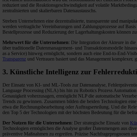
reduziert und die Reaktionsgeschwindigkeit auf volatile Marktbeding
zentralisierten und skalierbaren Datenaustauschs.
Streben Unternehmen eine dezentralisierte, transparente und manipul
werden vertragliche Vereinbarungen und Zahlungsprozesse auf Basis vo
Bestellprozesse und Reduzierung der Lagerhaltungskosten können zus
Mehrwert für die Unternehmen
: Die Integration der Akteure in di
über traditionelle Datenmanagement- und Transaktionsmodelle hinaus
as a Service) hinweg ermöglicht, sondern auch eine End-to-End-Visib
Transparenz
und Vertrauen basiert und das Management komplexer, glob
3. Künstliche Intelligenz zur Fehlerreduk
Der Einsatz von KI- und ML-Tools zur Datenanalyse, Fehlerprävention 
Language Processing (NLA) bis hin zu Robotics Prozess Automation 
Genauigkeit voherzusagen, ermöglicht NLP die automatische Verarb
Trends zu gewinnen. Zusammen bilden die beiden Technologien eine si
etwa die Rechnungsbearbeitung oder Auftragserteilung. Und die Relev
den Top 5 der Technologien mit der höchsten Bedeutung für die befra
Der Nutzen für die Unternehmen
: Der strategische Einsatz von
Kün
Technologien ermöglichen die Analyse großer Datenmengen aus diverse
präventive Maßnahmen zu ergreifen. Präzise Nachfrageprognosen unt