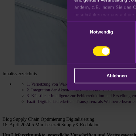
ändern, z.B. indem Sie das C
Datenschutzhinweisen
.
Einwilligungsauswahl
Notwendig
Inhaltsverzeichnis
Ablehnen
1. Vernetzung von Waren, Assets und Fahrzeugen durch IoT
2. Integration der Akteure durch Cloud und Blockchain
3. Künstliche Intelligenz zur Fehlerreduktion und Erstellung 
Fazit: Digitale Lieferketten: Transparenz als Wettbewerbsvortei
Blog
Supply Chain Optimierung
Digitalisierung
16. April 2024
5 Min Lesezeit
SupplyX Redaktion
Um Lieferzeitpunkte, gesetzliche Vorschriften und Vertragsverein