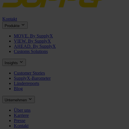
Kontakt
Produkte
MOVE. By SupplyX
VIEW. By SupplyX
AHEAD. By SupplyX
Customs Solutions
Insights
Customer Stories
SupplyX-Barometer
Länderreports
Blog
Unternehmen
Über uns
Karriere
Presse
Kontakt