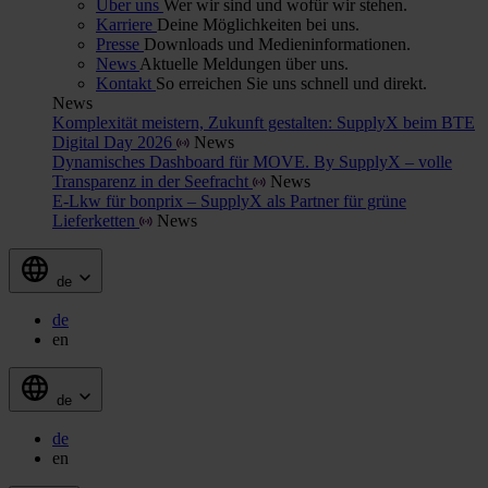
Über uns
Wer wir sind und wofür wir stehen.
Karriere
Deine Möglichkeiten bei uns.
Presse
Downloads und Medieninformationen.
News
Aktuelle Meldungen über uns.
Kontakt
So erreichen Sie uns schnell und direkt.
News
Komplexität meistern, Zukunft gestalten: SupplyX beim BTE
Digital Day 2026
News
Dynamisches Dashboard für MOVE. By SupplyX – volle
Transparenz in der Seefracht
News
E-Lkw für bonprix – SupplyX als Partner für grüne
Lieferketten
News
de
de
en
de
de
en