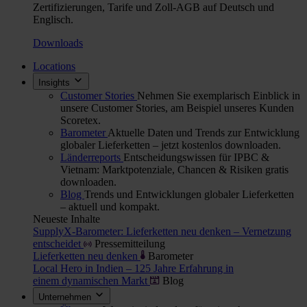
Zertifizierungen, Tarife und Zoll-AGB auf Deutsch und
Englisch.
Downloads
Locations
Insights
Customer Stories
Nehmen Sie exemplarisch Einblick in
unsere Customer Stories, am Beispiel unseres Kunden
Scoretex.
Barometer
Aktuelle Daten und Trends zur Entwicklung
globaler Lieferketten – jetzt kostenlos downloaden.
Länderreports
Entscheidungswissen für IPBC &
Vietnam: Marktpotenziale, Chancen & Risiken gratis
downloaden.
Blog
Trends und Entwicklungen globaler Lieferketten
– aktuell und kompakt.
Neueste Inhalte
SupplyX-Barometer: Lieferketten neu denken – Vernetzung
entscheidet
Pressemitteilung
Lieferketten neu denken
Barometer
Local Hero in Indien – 125 Jahre Erfahrung in
einem dynamischen Markt
Blog
Unternehmen