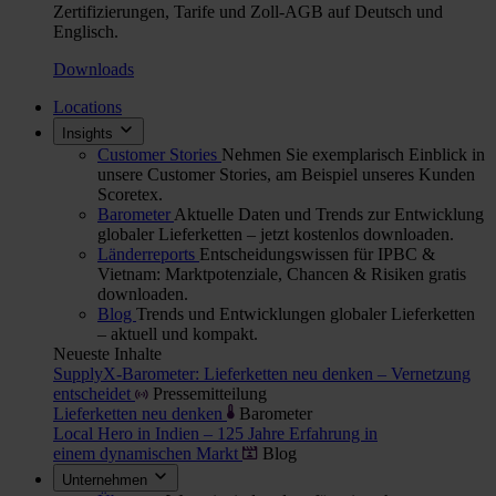
Zertifizierungen, Tarife und Zoll-AGB auf Deutsch und
Englisch.
Downloads
Locations
Insights
Customer Stories
Nehmen Sie exemplarisch Einblick in
unsere Customer Stories, am Beispiel unseres Kunden
Scoretex.
Barometer
Aktuelle Daten und Trends zur Entwicklung
globaler Lieferketten – jetzt kostenlos downloaden.
Länderreports
Entscheidungswissen für IPBC &
Vietnam: Marktpotenziale, Chancen & Risiken gratis
downloaden.
Blog
Trends und Entwicklungen globaler Lieferketten
– aktuell und kompakt.
Neueste Inhalte
SupplyX-Barometer: Lieferketten neu denken – Vernetzung
entscheidet
Pressemitteilung
Lieferketten neu denken
Barometer
Local Hero in Indien – 125 Jahre Erfahrung in
einem dynamischen Markt
Blog
Unternehmen