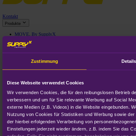
Kontakt
Produkte
MOVE. By SupplyX
VIEW. By SupplyX
AHEAD. By SupplyX
Customs Solutions
Zustimmung
Detail
Insights
Customer Stories
SupplyX-Barometer
Diese Webseite verwendet Cookies
Länderreports
Blog
Wir verwenden Cookies, die für den reibungslosen Betrieb de
verbessern und um für Sie relevante Werbung auf Social Me
Unternehmen
externe Medien (z.B. Videos) in die Website eingebunden. We
Über uns
Nutzung von Cookies für Statistiken und Werbung sowie der 
Karriere
der hierbei erfolgenden Verarbeitung von personenbezogenen
Presse
Einstellungen jederzeit wieder ändern, z.B. indem Sie das Co
Kontakt
aufrufen. Falls Sie nicht zustimmen, beschränken wir uns au