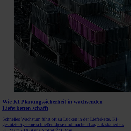
Wie KI Planungssicherheit in wachsenden
Lieferketten schafft
Schnelles Wachstum führt oft zu Lücken in der Lieferkette. KI-
gestützte Systeme schließen diese und machen Logistik skalierbar.
31. März 2026
Anna Stoffel
6 Min