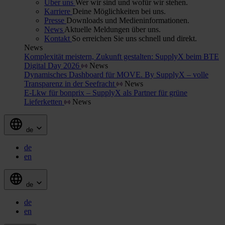
Über uns
Wer wir sind und wofür wir stehen.
Karriere
Deine Möglichkeiten bei uns.
Presse
Downloads und Medieninformationen.
News
Aktuelle Meldungen über uns.
Kontakt
So erreichen Sie uns schnell und direkt.
News
Komplexität meistern, Zukunft gestalten: SupplyX beim BTE
Digital Day 2026
News
Dynamisches Dashboard für MOVE. By SupplyX – volle
Transparenz in der Seefracht
News
E-Lkw für bonprix – SupplyX als Partner für grüne
Lieferketten
News
de
de
en
de
de
en