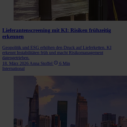
Lieferantenscreening mit KI: Risiken frühzeitig
erkennen
Geopolitik und ESG erhöhen den Druck auf Lieferketten. KI
erkennt Instabilitäten früh und macht Risikomanagement
datengetrieben.
18. März 2026
Anna Stoffel
6 Min
International