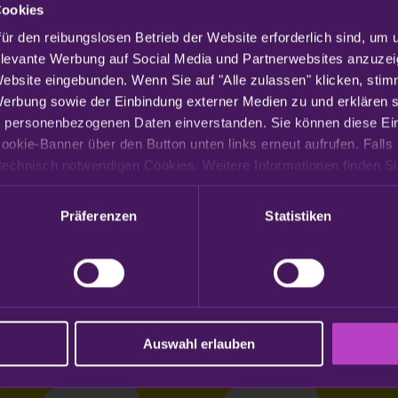
Cookies
ür den reibungslosen Betrieb der Website erforderlich sind, um 
elevante Werbung auf Social Media und Partnerwebsites anzuzei
Website eingebunden. Wenn Sie auf "Alle zulassen" klicken, sti
Werbung sowie der Einbindung externer Medien zu und erklären sic
 personenbezogenen Daten einverstanden. Sie können diese Eins
ookie-Banner über den Button unten links erneut aufrufen. Falls 
 eines Transportmittels am Zielort (im Gegensatz zu ETA, der erwartete
Präferenzen
Statistiken
Auswahl erlauben