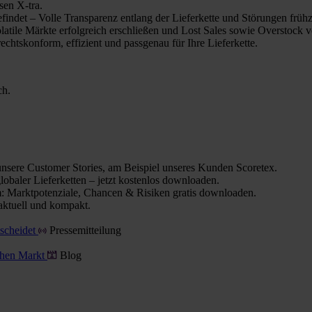
sen X-tra.
indet – Volle Transparenz entlang der Lieferkette und Störungen frühz
olatile Märkte erfolgreich erschließen und Lost Sales sowie Overstock 
chtskonform, effizient und passgenau für Ihre Lieferkette.
ch.
nsere Customer Stories, am Beispiel unseres Kunden Scoretex.
obaler Lieferketten – jetzt kostenlos downloaden.
 Marktpotenziale, Chancen & Risiken gratis downloaden.
aktuell und kompakt.
tscheidet
Pressemitteilung
schen Markt
Blog