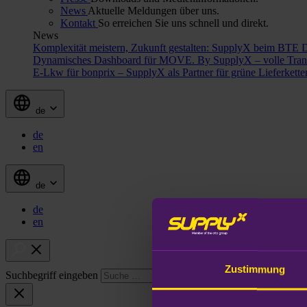
News
Aktuelle Meldungen über uns.
Kontakt
So erreichen Sie uns schnell und direkt.
News
Komplexität meistern, Zukunft gestalten: SupplyX beim BTE 
Dynamisches Dashboard für MOVE. By SupplyX – volle Trans
E-Lkw für bonprix – SupplyX als Partner für grüne Lieferkett
de
de
en
de
de
en
Zustimmung
Suchbegriff eingeben