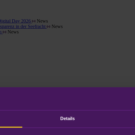
Digital Day 2026
News
parenz in der Seefracht
News
en
News
Details