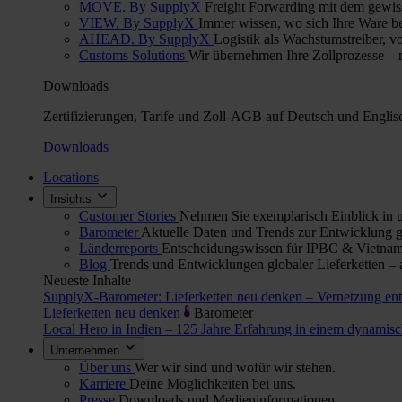
MOVE. By SupplyX
Freight Forwarding mit dem gewis
VIEW. By SupplyX
Immer wissen, wo sich Ihre Ware bef
AHEAD. By SupplyX
Logistik als Wachstumstreiber, v
Customs Solutions
Wir übernehmen Ihre Zollprozesse – re
Downloads
Zertifizierungen, Tarife und Zoll-AGB auf Deutsch und Englis
Downloads
Locations
Insights
Customer Stories
Nehmen Sie exemplarisch Einblick in u
Barometer
Aktuelle Daten und Trends zur Entwicklung gl
Länderreports
Entscheidungswissen für IPBC & Vietnam:
Blog
Trends und Entwicklungen globaler Lieferketten – 
Neueste Inhalte
SupplyX-Barometer: Lieferketten neu denken – Vernetzung en
Lieferketten neu denken
Barometer
Local Hero in Indien – 125 Jahre Erfahrung in einem dynami
Unternehmen
Über uns
Wer wir sind und wofür wir stehen.
Karriere
Deine Möglichkeiten bei uns.
Presse
Downloads und Medieninformationen.