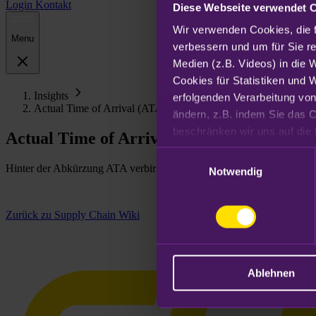
Login
Kontakt
Diese Webseite verwendet 
Wir verwenden Cookies, die f
Menu
verbessern und um für Sie r
Medien (z.B. Videos) in die 
Cookies für Statistiken und 
Insights
erfolgenden Verarbeitung von
Actual Time of Arrival (ATA)
ändern, z.B. indem Sie das C
Actual Time of Arrival (ATA)
Datenschutzhinweisen
.
Einwilligungsauswahl
Hinter der Abkürzung ATA verbirgt sich die tatsächliche Ankunftszeit
Notwendig
Zurück zu Supply Chain Wiki
Ablehnen