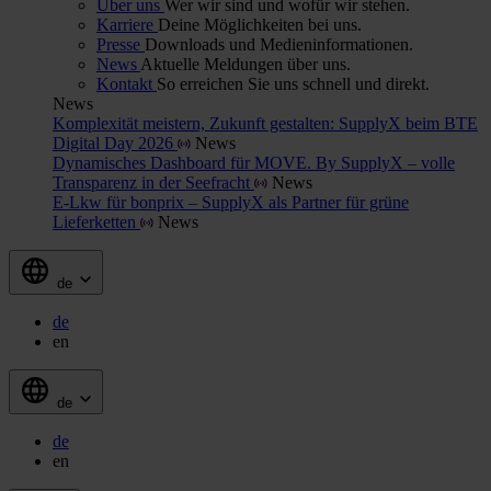
Über uns
Wer wir sind und wofür wir stehen.
Karriere
Deine Möglichkeiten bei uns.
Presse
Downloads und Medieninformationen.
News
Aktuelle Meldungen über uns.
Kontakt
So erreichen Sie uns schnell und direkt.
News
Komplexität meistern, Zukunft gestalten: SupplyX beim BTE
Digital Day 2026
News
Dynamisches Dashboard für MOVE. By SupplyX – volle
Transparenz in der Seefracht
News
E-Lkw für bonprix – SupplyX als Partner für grüne
Lieferketten
News
de
de
en
de
de
en