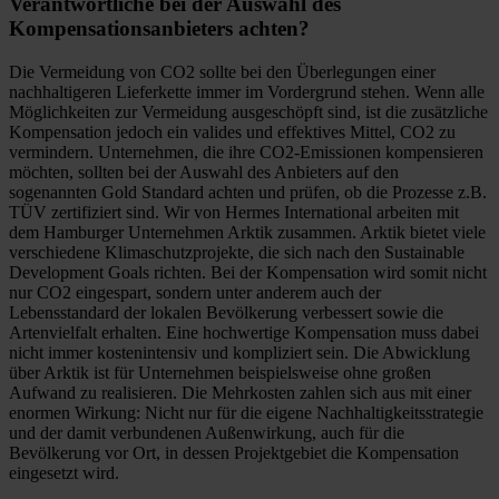
Verantwortliche bei der Auswahl des
Kompensationsanbieters achten?
Die Vermeidung von CO2 sollte bei den Überlegungen einer
nachhaltigeren Lieferkette immer im Vordergrund stehen. Wenn alle
Möglichkeiten zur Vermeidung ausgeschöpft sind, ist die zusätzliche
Kompensation jedoch ein valides und effektives Mittel, CO2 zu
vermindern. Unternehmen, die ihre CO2-Emissionen kompensieren
möchten, sollten bei der Auswahl des Anbieters auf den
sogenannten Gold Standard achten und prüfen, ob die Prozesse z.B.
TÜV zertifiziert sind. Wir von Hermes International arbeiten mit
dem Hamburger Unternehmen Arktik zusammen. Arktik bietet viele
verschiedene Klimaschutzprojekte, die sich nach den Sustainable
Development Goals richten. Bei der Kompensation wird somit nicht
nur CO2 eingespart, sondern unter anderem auch der
Lebensstandard der lokalen Bevölkerung verbessert sowie die
Artenvielfalt erhalten. Eine hochwertige Kompensation muss dabei
nicht immer kostenintensiv und kompliziert sein. Die Abwicklung
über Arktik ist für Unternehmen beispielsweise ohne großen
Aufwand zu realisieren. Die Mehrkosten zahlen sich aus mit einer
enormen Wirkung: Nicht nur für die eigene Nachhaltigkeitsstrategie
und der damit verbundenen Außenwirkung, auch für die
Bevölkerung vor Ort, in dessen Projektgebiet die Kompensation
eingesetzt wird.