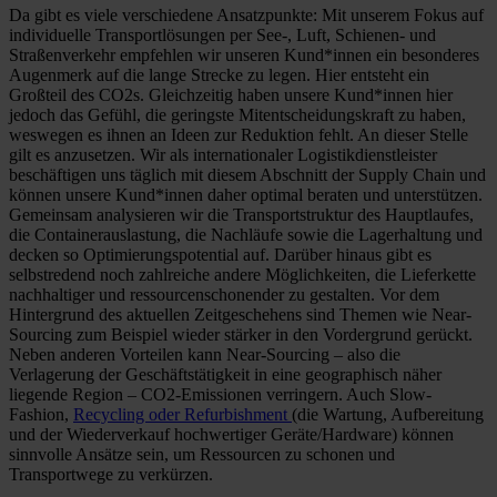
Da gibt es viele verschiedene Ansatzpunkte: Mit unserem Fokus auf
individuelle Transportlösungen per See-, Luft, Schienen- und
Straßenverkehr empfehlen wir unseren Kund*innen ein besonderes
Augenmerk auf die lange Strecke zu legen. Hier entsteht ein
Großteil des CO2s. Gleichzeitig haben unsere Kund*innen hier
jedoch das Gefühl, die geringste Mitentscheidungskraft zu haben,
weswegen es ihnen an Ideen zur Reduktion fehlt. An dieser Stelle
gilt es anzusetzen. Wir als internationaler Logistikdienstleister
beschäftigen uns täglich mit diesem Abschnitt der Supply Chain und
können unsere Kund*innen daher optimal beraten und unterstützen.
Gemeinsam analysieren wir die Transportstruktur des Hauptlaufes,
die Containerauslastung, die Nachläufe sowie die Lagerhaltung und
decken so Optimierungspotential auf. Darüber hinaus gibt es
selbstredend noch zahlreiche andere Möglichkeiten, die Lieferkette
nachhaltiger und ressourcenschonender zu gestalten. Vor dem
Hintergrund des aktuellen Zeitgeschehens sind Themen wie Near-
Sourcing zum Beispiel wieder stärker in den Vordergrund gerückt.
Neben anderen Vorteilen kann Near-Sourcing – also die
Verlagerung der Geschäftstätigkeit in eine geographisch näher
liegende Region – CO2-Emissionen verringern. Auch Slow-
Fashion,
Recycling oder Refurbishment
(die Wartung, Aufbereitung
und der Wiederverkauf hochwertiger Geräte/Hardware) können
sinnvolle Ansätze sein, um Ressourcen zu schonen und
Transportwege zu verkürzen.