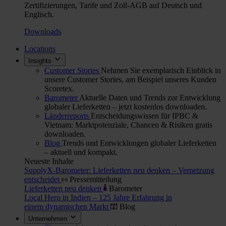
Zertifizierungen, Tarife und Zoll-AGB auf Deutsch und
Englisch.
Downloads
Locations
Insights
Customer Stories
Nehmen Sie exemplarisch Einblick in
unsere Customer Stories, am Beispiel unseres Kunden
Scoretex.
Barometer
Aktuelle Daten und Trends zur Entwicklung
globaler Lieferketten – jetzt kostenlos downloaden.
Länderreports
Entscheidungswissen für IPBC &
Vietnam: Marktpotenziale, Chancen & Risiken gratis
downloaden.
Blog
Trends und Entwicklungen globaler Lieferketten
– aktuell und kompakt.
Neueste Inhalte
SupplyX-Barometer: Lieferketten neu denken – Vernetzung
entscheidet
Pressemitteilung
Lieferketten neu denken
Barometer
Local Hero in Indien – 125 Jahre Erfahrung in
einem dynamischen Markt
Blog
Unternehmen