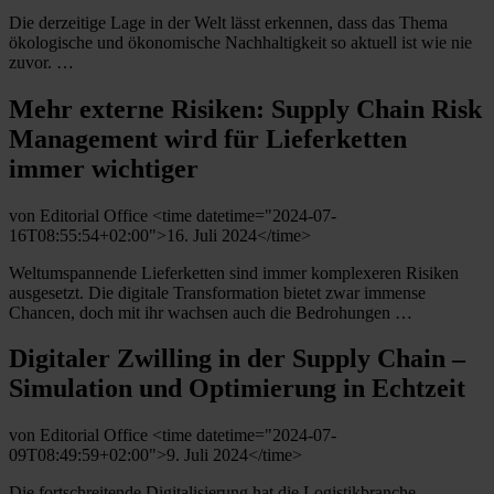
Die derzeitige Lage in der Welt lässt erkennen, dass das Thema
ökologische und ökonomische Nachhaltigkeit so aktuell ist wie nie
zuvor. …
Mehr externe Risiken: Supply Chain Risk
Management wird für Lieferketten
immer wichtiger
von Editorial Office <time datetime="2024-07-
16T08:55:54+02:00">16. Juli 2024</time>
Weltumspannende Lieferketten sind immer komplexeren Risiken
ausgesetzt. Die digitale Transformation bietet zwar immense
Chancen, doch mit ihr wachsen auch die Bedrohungen …
Digitaler Zwilling in der Supply Chain –
Simulation und Optimierung in Echtzeit
von Editorial Office <time datetime="2024-07-
09T08:49:59+02:00">9. Juli 2024</time>
Die fortschreitende Digitalisierung hat die Logistikbranche