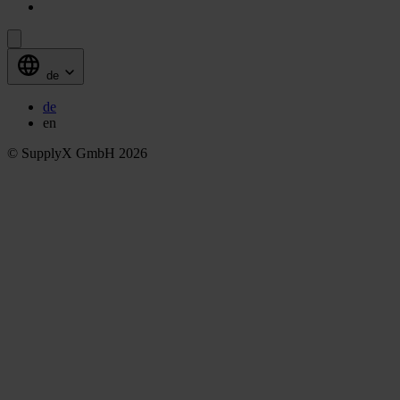
de
de
en
© SupplyX GmbH 2026