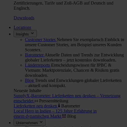
Zertifizierungen, Tarife und Zoll-AGB auf Deutsch und
Englisch.
Downloads
Locations
Insights
Customer Stories
Nehmen Sie exemplarisch Einblick in
unsere Customer Stories, am Beispiel unseres Kunden
Scoretex.
Barometer
Aktuelle Daten und Trends zur Entwicklung
globaler Lieferketten – jetzt kostenlos downloaden.
Länderreports
Entscheidungswissen für IPBC &
Vietnam: Marktpotenziale, Chancen & Risiken gratis
downloaden.
Blog
Trends und Entwicklungen globaler Lieferketten
– aktuell und kompakt.
Neueste Inhalte
SupplyX-Barometer: Lieferketten neu denken – Vernetzung
entscheidet
Pressemitteilung
Lieferketten neu denken
Barometer
Local Hero in Indien – 125 Jahre Erfahrung in
einem dynamischen Markt
Blog
Unternehmen