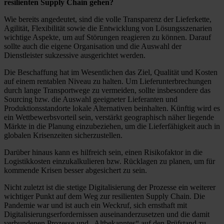
resilienten Supply Chain gehen?
Wie bereits angedeutet, sind die volle Transparenz der Lieferkette,
Agilität, Flexibilität sowie die Entwicklung von Lösungsszenarien
wichtige Aspekte, um auf Störungen reagieren zu können. Darauf
sollte auch die eigene Organisation und die Auswahl der
Dienstleister sukzessive ausgerichtet werden.
Die Beschaffung hat im Wesentlichen das Ziel, Qualität und Kosten
auf einem rentablen Niveau zu halten. Um Lieferunterbrechungen
durch lange Transportwege zu vermeiden, sollte insbesondere das
Sourcing bzw. die Auswahl geeigneter Lieferanten und
Produktionsstandorte lokale Alternativen beinhalten. Künftig wird es
ein Wettbewerbsvorteil sein, verstärkt geographisch näher liegende
Märkte in die Planung einzubeziehen, um die Lieferfähigkeit auch in
globalen Krisenzeiten sicherzustellen.
Darüber hinaus kann es hilfreich sein, einen Risikofaktor in die
Logistikkosten einzukalkulieren bzw. Rücklagen zu planen, um für
kommende Krisen besser abgesichert zu sein.
Nicht zuletzt ist die stetige Digitalisierung der Prozesse ein weiterer
wichtiger Punkt auf dem Weg zur resilienten Supply Chain. Die
Pandemie war und ist auch ein Weckruf, sich ernsthaft mit
Digitalisierungserfordernissen auseinanderzusetzen und die damit
verbundenen Prozesse und „Altbekanntes“ auf den Prüfstand zu