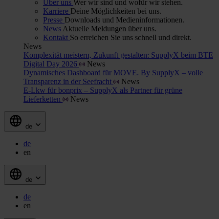
Über uns
Wer wir sind und wofür wir stehen.
Karriere
Deine Möglichkeiten bei uns.
Presse
Downloads und Medieninformationen.
News
Aktuelle Meldungen über uns.
Kontakt
So erreichen Sie uns schnell und direkt.
News
Komplexität meistern, Zukunft gestalten: SupplyX beim BTE
Digital Day 2026
News
Dynamisches Dashboard für MOVE. By SupplyX – volle
Transparenz in der Seefracht
News
E-Lkw für bonprix – SupplyX als Partner für grüne
Lieferketten
News
de
de
en
de
de
en