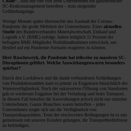
Chain“
, dass nur vier von zehn Unternehmen ein ganzheitliches
SC-Risikomanagement betreiben – trotz steigender
Gefährdungslage.
Wenige Monate später überraschte das Ausmaß der Corona-
Pandemie die große Mehrheit der Unternehmen. Einer
aktuellen
Studie
des Bundesverbandes Materialwirtschaft, Einkauf und
Logistik e.V. (BME) zufolge, hatten lediglich 11 Prozent der
befragten BME-Mitglieder Notfallmaßnahmen entwickelt, um
flexibel auf ein Pandemie-Szenario reagieren zu können.
Herr Ruscheweyh, die Pandemie hat teilweise zu massiven SC-
Disruptionen geführt. Welche Auswirkungenwaren besonders
spürbar?
Durch den Lockdown und die damit verbundenen Schließungen
von Produktionsstätten kam es primär zu Engpässen hinsichtlich der
Warenverfügbarkeit. Nach der sukzessiven Öffnung von Standorten
gab es wiederum Engpässe bei der Verladung und beim Transport.
In diesem Fall betrafen die Auswirkungen jedoch nicht nur einzelne
Unternehmen. Ganze Branchen waren betroffen – jedes
Unternehmen sorgte sich um die Verfügbarkeit von
Transportkapazitäten. Trotz der erschwerten Bedingungen ist es uns
gemeinsam mit unseren Kunden gelungen, die Transportbedürfnisse
zu befriedigen.