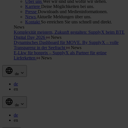
Über uns
Wer wir sind und wofür wir stehen.
Karriere
Deine Möglichkeiten bei uns.
Presse
Downloads und Medieninformationen.
News
Aktuelle Meldungen über uns.
Kontakt
So erreichen Sie uns schnell und direkt.
News
Komplexität meistern, Zukunft gestalten: SupplyX beim BTE
Digital Day 2026
News
Dynamisches Dashboard für MOVE. By SupplyX – volle
Transparenz in der Seefracht
News
E-Lkw für bonprix – SupplyX als Partner für grüne
Lieferketten
News
de
de
en
de
de
en