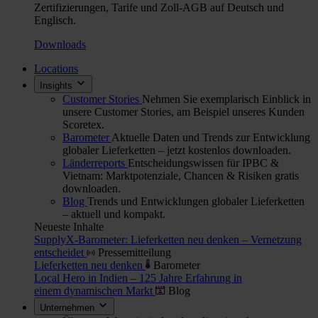
Zertifizierungen, Tarife und Zoll-AGB auf Deutsch und
Englisch.
Downloads
Locations
Insights
Customer Stories
Nehmen Sie exemplarisch Einblick in
unsere Customer Stories, am Beispiel unseres Kunden
Scoretex.
Barometer
Aktuelle Daten und Trends zur Entwicklung
globaler Lieferketten – jetzt kostenlos downloaden.
Länderreports
Entscheidungswissen für IPBC &
Vietnam: Marktpotenziale, Chancen & Risiken gratis
downloaden.
Blog
Trends und Entwicklungen globaler Lieferketten
– aktuell und kompakt.
Neueste Inhalte
SupplyX-Barometer: Lieferketten neu denken – Vernetzung
entscheidet
Pressemitteilung
Lieferketten neu denken
Barometer
Local Hero in Indien – 125 Jahre Erfahrung in
einem dynamischen Markt
Blog
Unternehmen