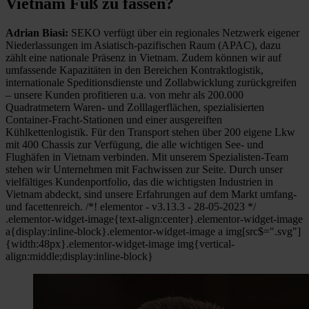
Vietnam Fuß zu fassen?
Adrian Biasi:
SEKO verfügt über ein regionales Netzwerk eigener
Niederlassungen im Asiatisch-pazifischen Raum (APAC), dazu
zählt eine nationale Präsenz in Vietnam. Zudem können wir auf
umfassende Kapazitäten in den Bereichen Kontraktlogistik,
internationale Speditionsdienste und Zollabwicklung zurückgreifen
– unsere Kunden profitieren u.a. von mehr als 200.000
Quadratmetern Waren- und Zolllagerflächen, spezialisierten
Container-Fracht-Stationen und einer ausgereiften
Kühlkettenlogistik. Für den Transport stehen über 200 eigene Lkw
mit 400 Chassis zur Verfügung, die alle wichtigen See- und
Flughäfen in Vietnam verbinden. Mit unserem Spezialisten-Team
stehen wir Unternehmen mit Fachwissen zur Seite. Durch unser
vielfältiges Kundenportfolio, das die wichtigsten Industrien in
Vietnam abdeckt, sind unsere Erfahrungen auf dem Markt umfang-
und facettenreich. /*! elementor - v3.13.3 - 28-05-2023 */
.elementor-widget-image{text-align:center}.elementor-widget-image
a{display:inline-block}.elementor-widget-image a img[src$=".svg"]
{width:48px}.elementor-widget-image img{vertical-
align:middle;display:inline-block}