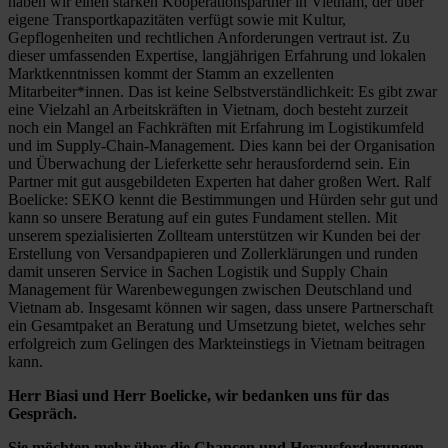
haben wir einen starken Kooperationspartner in Vietnam, der über
eigene Transportkapazitäten verfügt sowie mit Kultur,
Gepflogenheiten und rechtlichen Anforderungen vertraut ist. Zu
dieser umfassenden Expertise, langjährigen Erfahrung und lokalen
Marktkenntnissen kommt der Stamm an exzellenten
Mitarbeiter*innen. Das ist keine Selbstverständlichkeit: Es gibt zwar
eine Vielzahl an Arbeitskräften in Vietnam, doch besteht zurzeit
noch ein Mangel an Fachkräften mit Erfahrung im Logistikumfeld
und im Supply-Chain-Management. Dies kann bei der Organisation
und Überwachung der Lieferkette sehr herausfordernd sein. Ein
Partner mit gut ausgebildeten Experten hat daher großen Wert. Ralf
Boelicke: SEKO kennt die Bestimmungen und Hürden sehr gut und
kann so unsere Beratung auf ein gutes Fundament stellen. Mit
unserem spezialisierten Zollteam unterstützen wir Kunden bei der
Erstellung von Versandpapieren und Zollerklärungen und runden
damit unseren Service in Sachen Logistik und Supply Chain
Management für Warenbewegungen zwischen Deutschland und
Vietnam ab. Insgesamt können wir sagen, dass unsere Partnerschaft
ein Gesamtpaket an Beratung und Umsetzung bietet, welches sehr
erfolgreich zum Gelingen des Markteinstiegs in Vietnam beitragen
kann.
Herr Biasi und Herr Boelicke, wir bedanken uns für das
Gespräch.
Sie möchten mehr über die Chancen und Herausforderungen