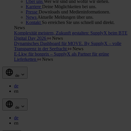
Über uns
Wer wir sind und wofür wir stehen.
Karriere
Deine Möglichkeiten bei uns.
Presse
Downloads und Medieninformationen.
News
Aktuelle Meldungen über uns.
Kontakt
So erreichen Sie uns schnell und direkt.
News
Komplexität meistern, Zukunft gestalten: SupplyX beim BTE
Digital Day 2026
News
Dynamisches Dashboard für MOVE. By SupplyX – volle
Transparenz in der Seefracht
News
E-Lkw für bonprix – SupplyX als Partner für grüne
Lieferketten
News
de
de
en
de
de
en