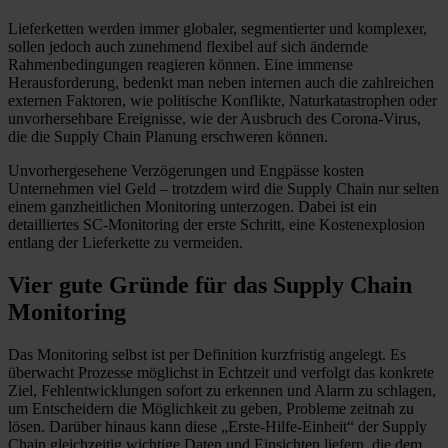
Lieferketten werden immer globaler, segmentierter und komplexer,
sollen jedoch auch zunehmend flexibel auf sich ändernde
Rahmenbedingungen reagieren können. Eine immense
Herausforderung, bedenkt man neben internen auch die zahlreichen
externen Faktoren, wie politische Konflikte, Naturkatastrophen oder
unvorhersehbare Ereignisse, wie der Ausbruch des Corona-Virus,
die die Supply Chain Planung erschweren können.
Unvorhergesehene Verzögerungen und Engpässe kosten
Unternehmen viel Geld – trotzdem wird die Supply Chain nur selten
einem ganzheitlichen Monitoring unterzogen. Dabei ist ein
detailliertes SC-Monitoring der erste Schritt, eine Kostenexplosion
entlang der Lieferkette zu vermeiden.
Vier gute Gründe für das Supply Chain
Monitoring
Das Monitoring selbst ist per Definition kurzfristig angelegt. Es
überwacht Prozesse möglichst in Echtzeit und verfolgt das konkrete
Ziel, Fehlentwicklungen sofort zu erkennen und Alarm zu schlagen,
um Entscheidern die Möglichkeit zu geben, Probleme zeitnah zu
lösen. Darüber hinaus kann diese „Erste-Hilfe-Einheit“ der Supply
Chain gleichzeitig wichtige Daten und Einsichten liefern, die dem