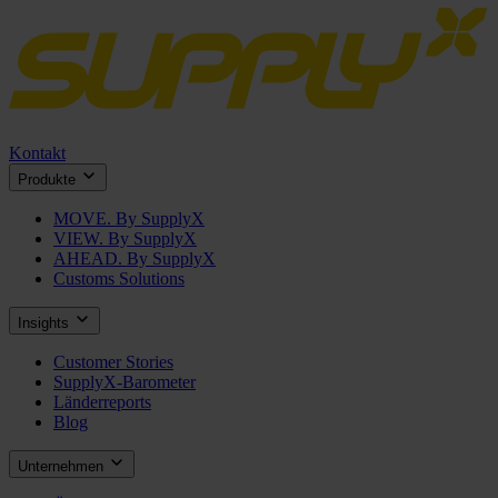
Kontakt
Produkte
MOVE. By SupplyX
VIEW. By SupplyX
AHEAD. By SupplyX
Customs Solutions
Insights
Customer Stories
SupplyX-Barometer
Länderreports
Blog
Unternehmen