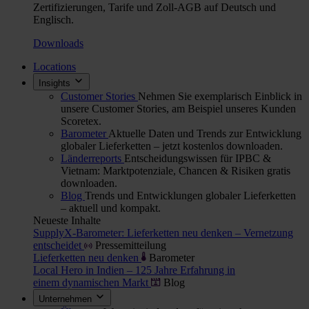
Zertifizierungen, Tarife und Zoll-AGB auf Deutsch und
Englisch.
Downloads
Locations
Insights
Customer Stories
Nehmen Sie exemplarisch Einblick in
unsere Customer Stories, am Beispiel unseres Kunden
Scoretex.
Barometer
Aktuelle Daten und Trends zur Entwicklung
globaler Lieferketten – jetzt kostenlos downloaden.
Länderreports
Entscheidungswissen für IPBC &
Vietnam: Marktpotenziale, Chancen & Risiken gratis
downloaden.
Blog
Trends und Entwicklungen globaler Lieferketten
– aktuell und kompakt.
Neueste Inhalte
SupplyX-Barometer: Lieferketten neu denken – Vernetzung
entscheidet
Pressemitteilung
Lieferketten neu denken
Barometer
Local Hero in Indien – 125 Jahre Erfahrung in
einem dynamischen Markt
Blog
Unternehmen