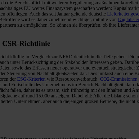
, da die Berichtspflicht mit weiteren Regulierungsmaßnahmen korreliert,
ein nachhaltiges EU-weites Finanzsystem geschaffen werden: Kapitalmark
en offenlegen. Auch das seit Januar geltende deutsche
Lieferkettengese
etroffene wird es daher zunehmend wichtiger, mithilfe von
Digitalisie
partnern zu ermöglichen. So können sie überprüfen, ob ihre Lieferant
 CSR-Richtlinie
cht künftig im Vergleich zur NFRD deutlich in die Tiefe gehen. Die n
uch unter Berücksichtigung der Stakeholder-Interessen geben. Darüber 
n sowie das Erfassen neuer operativer und eventuell strategischer Zie
 der Steuerung von Nachhaltigkeitszielen dar. Dies umfasst auch ein
oren der
ESG-Kriterien
wie Ressourcenverbrauch,
CO2-Emmissionen
lte und Fortschritte des Unternehmens im Bereich Nachhaltigkeit klar 
cht fallen, daher ist es ratsam, sich frühzeitig mit den Inhalten und
igfache auf rund 15.000 ansteigen. Dabei gilt: Alle, die bislang schon
erten Unternehmen, aber auch diejenigen großen Betriebe, die nicht ka