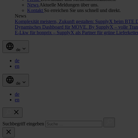
News
Aktuelle Meldungen über uns.
Kontakt
So erreichen Sie uns schnell und direkt.
News
Komplexität meistern, Zukunft gestalten: SupplyX beim BTE 
Dynamisches Dashboard für MOVE. By SupplyX – volle Trans
E-Lkw für bonprix – SupplyX als Partner für grüne Lieferkett
de
de
en
de
de
en
Suchbegriff eingeben