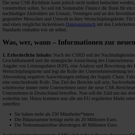
Die neue CSR-Richtlinie kann jedoch nicht isoliert betrachtet werden
vorantreiben sollen. So soll mit Sustainable Finance die Basis für 
nachhaltiger Aktivitäten am Umsatz, Vermögen und an den Investition
gegenüber Menschen und Umwelt in ihrer Wertschöpfungskette. Für B
und einen möglichst lückenlosen
Datenaustausch
mit den Lieferketten
Standards einhalten wie sie selbst.
Was, wer, wann – Informationen zur neuen
1. Erforderliche Inhalte:
Nach der CSRD soll der Nachhaltigkeitsberi
Geschäftsmodell und die strategische Ausrichtung des Unternehmens a
Angabe von Leistungsdaten (KPI), eine Analyse und Bewertung der Date
Wertschöpfungskette und legt die Rolle der Unternehmensleitung bei
Abwendung negativer Auswirkungen entlang der Supply Chain. Fakt
eine entscheidende Rolle. Das Ziel des Berichts soll sein, Sachverha
schrittweise immer mehr Unternehmen unter die neue CSR-Berichtspfli
Unternehmen in Deutschland betroffen. Nun soll die Zahl um das dreiß
weiterhin tun. Hinzu kommen nun alle am EU-regulierten Markt orienti
zutreffen:
Sie haben mehr als 250 Mitarbeiter*innen.
Die Bilanzsumme beträgt mehr als 20 Millionen Euro.
Die Nettoumsatzerlöse übersteigen 40 Millionen Euro.