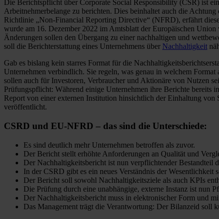
Die Berichtspflicht über Corporate Social Responsibility (CSR) ist e
Arbeitnehmerbelange zu berichten. Dies beinhaltet auch die Achtung
Richtlinie „Non-Financial Reporting Directive“ (NFRD), erfährt die
wurde am 16. Dezember 2022 im Amtsblatt der Europäischen Union ver
Änderungen sollen den Übergang zu einer nachhaltigen und wettbewe
soll die Berichterstattung eines Unternehmens über
Nachhaltigkeit
näh
Gab es bislang kein starres Format für die Nachhaltigkeitsberichtsers
Unternehmen verbindlich. Sie regeln, was genau in welchem Format 
sollen auch für Investoren, Verbraucher und Aktionäre von Nutzen se
Prüfungspflicht: Während einige Unternehmen ihre Berichte bereits in
Report von einer externen Institution hinsichtlich der Einhaltung vo
veröffentlicht.
CSRD und EU-NFRD – das sind die Unterschiede:
Es sind deutlich mehr Unternehmen betroffen als zuvor.
Der Bericht stellt erhöhte Anforderungen an Qualität und Vergl
Der Nachhaltigkeitsbericht ist nun verpflichtender Bestandteil
In der CSRD gibt es ein neues Verständnis der Wesentlichkeit 
Der Bericht soll sowohl Nachhaltigkeitsziele als auch KPIs enth
Die Prüfung durch eine unabhängige, externe Instanz ist nun Pfl
Der Nachhaltigkeitsbericht muss in elektronischer Form und m
Das Management trägt die Verantwortung: Der Bilanzeid soll kü