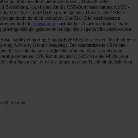
über nichtfinanzielle Aspekte wie Sozial-, Umwelt- oder
d Bestechung. Galt bisher für die CSR-Berichtserstattung die EU-
sibility Directive = CSRD) ein grundlegendes Update. Die CSRD
 quantitativ deutlich verändert. Das Ziel: Die beschlossenen
ntreiben und die
Transparenz
nachhaltiger Aspekte erhöhen. Dafür
ig pflichtgemäß als gesonderte Anlage des Lageberichts auszuweisen.
 Sustainabilty Reporting Standards (ESRS) für alle berichtspflichtigen
ing Advisory Group) festgelegt. Die standardisierten Berichte
hmen besser miteinander vergleichen können. Neu ist zudem die
nführung der neuen CSR-Richtlinie nach ESRS zu einer Pflicht, den
erification Statement“ wird zusammen mit dem Nachhaltigkeitsbericht
reicht werden.