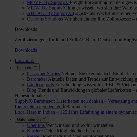
MOVE. By SupplyX
Freight Forwarding mit dem gewis
VIEW. By SupplyX
Immer wissen, wo sich Ihre Ware bef
AHEAD. By SupplyX
Logistik als Wachstumstreiber, v
Customs Solutions
Wir übernehmen Ihre Zollprozesse – re
Downloads
Zertifizierungen, Tarife und Zoll-AGB auf Deutsch und Englis
Downloads
Locations
Insights
Customer Stories
Nehmen Sie exemplarisch Einblick in u
Barometer
Aktuelle Daten und Trends zur Entwicklung gl
Länderreports
Entscheidungswissen für IPBC & Vietnam:
Blog
Trends und Entwicklungen globaler Lieferketten – 
Neueste Inhalte
SupplyX-Barometer: Lieferketten neu denken – Vernetzung en
Lieferketten neu denken
Barometer
Local Hero in Indien – 125 Jahre Erfahrung in einem dynami
Unternehmen
Über uns
Wer wir sind und wofür wir stehen.
Karriere
Deine Möglichkeiten bei uns.
Presse
Downloads und Medieninformationen.