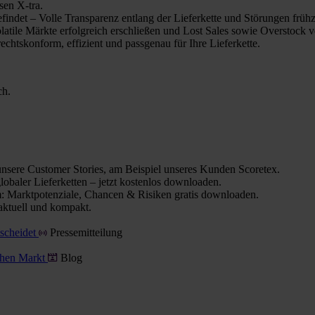
sen X-tra.
indet – Volle Transparenz entlang der Lieferkette und Störungen frühz
olatile Märkte erfolgreich erschließen und Lost Sales sowie Overstock 
chtskonform, effizient und passgenau für Ihre Lieferkette.
ch.
nsere Customer Stories, am Beispiel unseres Kunden Scoretex.
obaler Lieferketten – jetzt kostenlos downloaden.
 Marktpotenziale, Chancen & Risiken gratis downloaden.
aktuell und kompakt.
tscheidet
Pressemitteilung
schen Markt
Blog