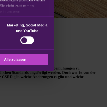
Sie nicht zustimmen, 
beschränken wir uns auf die technisch notwendigen Cookies. Weitere Informationen finden Sie in unseren 
Marketing, Social Media
und YouTube
Alle zulassen
 Bericht über ihre Nachhaltigkeitsbemühungen zu
ndlichen Standards angefertigt werden. Doch wer ist von der
ie CSRD gilt, welche Änderungen es gibt und welche