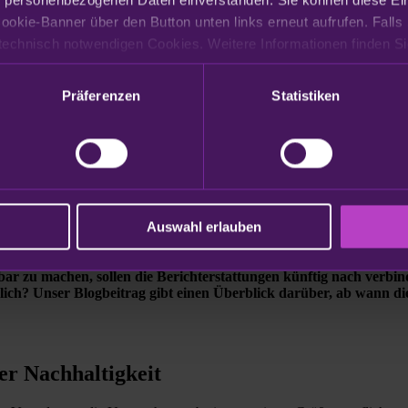
ookie-Banner über den Button unten links erneut aufrufen. Falls 
Präferenzen
Statistiken
Auswahl erlauben
ective (CSRD) verpflichtet deutlich mehr Unternehmen dazu, einen
hbar zu machen, sollen die Berichterstattungen künftig nach verbi
rlich? Unser Blogbeitrag gibt einen Überblick darüber, ab wann d
er Nachhaltigkeit