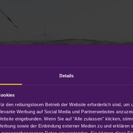
Details
Cookies
ür den reibungslosen Betrieb der Website erforderlich sind, um 
elevante Werbung auf Social Media und Partnerwebsites anzuzei
Website eingebunden. Wenn Sie auf "Alle zulassen" klicken, sti
Werbung sowie der Einbindung externer Medien zu und erklären sic
 personenbezogenen Daten einverstanden. Sie können diese Eins