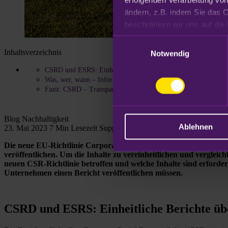
ändern, z.B. indem Sie das C
Datenschutzhinweisen
.
Einwilligungsauswahl
Inhaltsverzeichnis
Notwendig
CSRD und ESRS: Einheitliche Berichte über Nachhaltigkeit
Was, wer, wann – Informationen zur neuen CSR-Richtlinie
Fazit: CSRD – Transparenz entlang der Lieferkette
Blog
Nachhaltigkeit
Ablehnen
23. Mai 2023
7 Min Lesezeit
SupplyX Redaktion
Die neue EU-Richtlinie Corporate Sustainability Reporting Dir
veröffentlichen. Um die Inhalte zu vereinheitlichen und vergleic
neuen CSR-Richtlinie betroffen und welche Inhalte sind erforde
Unternehmen einen Bericht veröffentlichen müssen.
CSRD und ESRS: Einheitliche Berichte üb