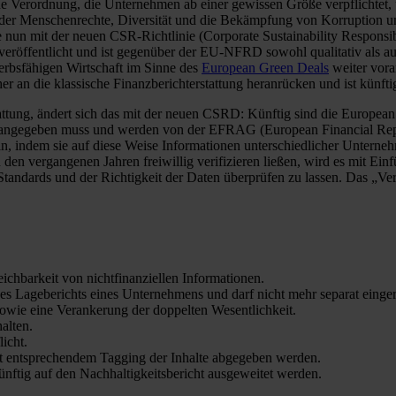
ine Verordnung, die Unternehmen ab einer gewissen Größe verpflichtet, 
 der Menschenrechte, Diversität und die Bekämpfung von Korruption un
se nun mit der neuen CSR-Richtlinie (Corporate Sustainability Respon
öffentlicht und ist gegenüber der EU-NFRD sowohl qualitativ als auch
rbsfähigen Wirtschaft im Sinne des
European Green Deals
weiter vora
er an die klassische Finanzberichterstattung heranrücken und ist künft
tattung, ändert sich das mit der neuen CSRD: Künftig sind die European
angegeben muss und werden von der EFRAG (European Financial Report
in, indem sie auf diese Weise Informationen unterschiedlicher Unterne
 den vergangenen Jahren freiwillig verifizieren ließen, wird es mit Ei
n Standards und der Richtigkeit der Daten überprüfen zu lassen. Das „V
eichbarkeit von nichtfinanziellen Informationen.
 des Lageberichts eines Unternehmens und darf nicht mehr separat einge
sowie eine Verankerung der doppelten Wesentlichkeit.
alten.
icht.
it entsprechendem Tagging der Inhalte abgegeben werden.
nftig auf den Nachhaltigkeitsbericht ausgeweitet werden.