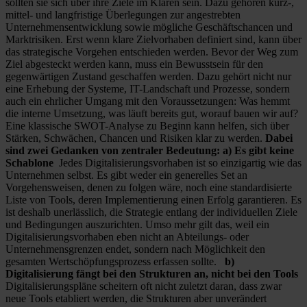
sollten sie sich über ihre Ziele im Klaren sein. Dazu gehören kurz-,
mittel- und langfristige Überlegungen zur angestrebten
Unternehmensentwicklung sowie mögliche Geschäftschancen und
Marktrisiken. Erst wenn klare Zielvorhaben definiert sind, kann über
das strategische Vorgehen entschieden werden. Bevor der Weg zum
Ziel abgesteckt werden kann, muss ein Bewusstsein für den
gegenwärtigen Zustand geschaffen werden. Dazu gehört nicht nur
eine Erhebung der Systeme, IT-Landschaft und Prozesse, sondern
auch ein ehrlicher Umgang mit den Voraussetzungen: Was hemmt
die interne Umsetzung, was läuft bereits gut, worauf bauen wir auf?
Eine klassische SWOT-Analyse zu Beginn kann helfen, sich über
Stärken, Schwächen, Chancen und Risiken klar zu werden.
Dabei
sind zwei Gedanken von zentraler Bedeutung:
a) Es gibt keine
Schablone
Jedes Digitalisierungsvorhaben ist so einzigartig wie das
Unternehmen selbst. Es gibt weder ein generelles Set an
Vorgehensweisen, denen zu folgen wäre, noch eine standardisierte
Liste von Tools, deren Implementierung einen Erfolg garantieren. Es
ist deshalb unerlässlich, die Strategie entlang der individuellen Ziele
und Bedingungen auszurichten. Umso mehr gilt das, weil ein
Digitalisierungsvorhaben eben nicht an Abteilungs- oder
Unternehmensgrenzen endet, sondern nach Möglichkeit den
gesamten Wertschöpfungsprozess erfassen sollte.
b)
Digitalisierung fängt bei den Strukturen an, nicht bei den Tools
Digitalisierungspläne scheitern oft nicht zuletzt daran, dass zwar
neue Tools etabliert werden, die Strukturen aber unverändert