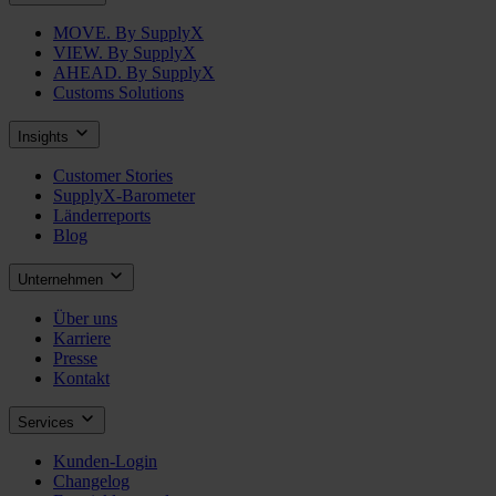
MOVE. By SupplyX
VIEW. By SupplyX
AHEAD. By SupplyX
Customs Solutions
Insights
Customer Stories
SupplyX-Barometer
Länderreports
Blog
Unternehmen
Über uns
Karriere
Presse
Kontakt
Services
Kunden-Login
Changelog