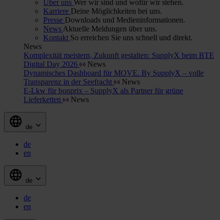
Über uns
Wer wir sind und wofür wir stehen.
Karriere
Deine Möglichkeiten bei uns.
Presse
Downloads und Medieninformationen.
News
Aktuelle Meldungen über uns.
Kontakt
So erreichen Sie uns schnell und direkt.
News
Komplexität meistern, Zukunft gestalten: SupplyX beim BTE
Digital Day 2026
News
Dynamisches Dashboard für MOVE. By SupplyX – volle
Transparenz in der Seefracht
News
E-Lkw für bonprix – SupplyX als Partner für grüne
Lieferketten
News
de
de
en
de
de
en