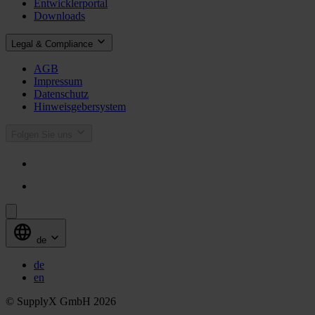
Entwicklerportal
Downloads
Legal & Compliance
AGB
Impressum
Datenschutz
Hinweisgebersystem
Folgen Sie uns
de
de
en
© SupplyX GmbH 2026