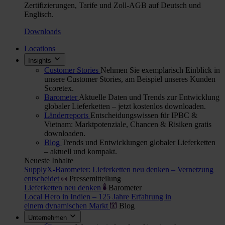
Zertifizierungen, Tarife und Zoll-AGB auf Deutsch und
Englisch.
Downloads
Locations
Insights
Customer Stories
Nehmen Sie exemplarisch Einblick in
unsere Customer Stories, am Beispiel unseres Kunden
Scoretex.
Barometer
Aktuelle Daten und Trends zur Entwicklung
globaler Lieferketten – jetzt kostenlos downloaden.
Länderreports
Entscheidungswissen für IPBC &
Vietnam: Marktpotenziale, Chancen & Risiken gratis
downloaden.
Blog
Trends und Entwicklungen globaler Lieferketten
– aktuell und kompakt.
Neueste Inhalte
SupplyX-Barometer: Lieferketten neu denken – Vernetzung
entscheidet
Pressemitteilung
Lieferketten neu denken
Barometer
Local Hero in Indien – 125 Jahre Erfahrung in
einem dynamischen Markt
Blog
Unternehmen