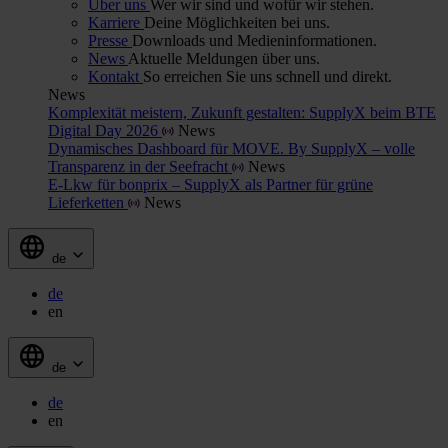
Über uns
Wer wir sind und wofür wir stehen.
Karriere
Deine Möglichkeiten bei uns.
Presse
Downloads und Medieninformationen.
News
Aktuelle Meldungen über uns.
Kontakt
So erreichen Sie uns schnell und direkt.
News
Komplexität meistern, Zukunft gestalten: SupplyX beim BTE
Digital Day 2026
News
Dynamisches Dashboard für MOVE. By SupplyX – volle
Transparenz in der Seefracht
News
E-Lkw für bonprix – SupplyX als Partner für grüne
Lieferketten
News
de
de
en
de
de
en