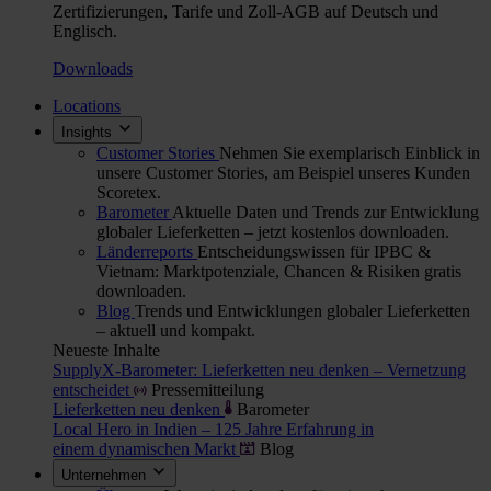
Zertifizierungen, Tarife und Zoll-AGB auf Deutsch und
Englisch.
Downloads
Locations
Insights
Customer Stories
Nehmen Sie exemplarisch Einblick in
unsere Customer Stories, am Beispiel unseres Kunden
Scoretex.
Barometer
Aktuelle Daten und Trends zur Entwicklung
globaler Lieferketten – jetzt kostenlos downloaden.
Länderreports
Entscheidungswissen für IPBC &
Vietnam: Marktpotenziale, Chancen & Risiken gratis
downloaden.
Blog
Trends und Entwicklungen globaler Lieferketten
– aktuell und kompakt.
Neueste Inhalte
SupplyX-Barometer: Lieferketten neu denken – Vernetzung
entscheidet
Pressemitteilung
Lieferketten neu denken
Barometer
Local Hero in Indien – 125 Jahre Erfahrung in
einem dynamischen Markt
Blog
Unternehmen