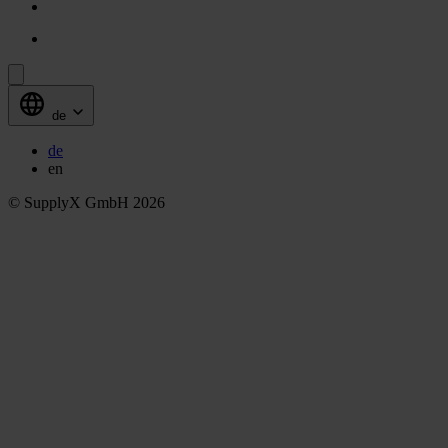
de
de
en
© SupplyX GmbH 2026