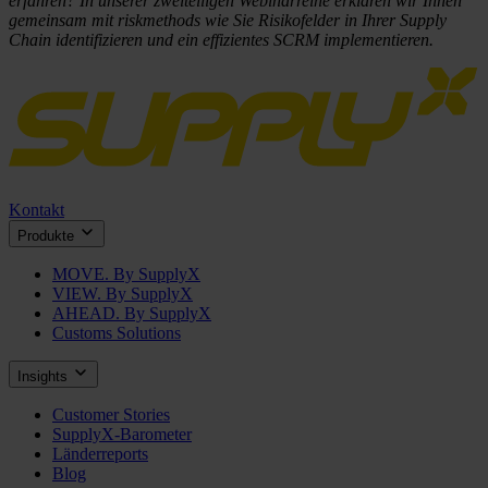
erfahren? In unserer zweiteiligen Webinarreihe erklären wir Ihnen
gemeinsam mit riskmethods wie Sie Risikofelder in Ihrer Supply
Chain identifizieren und ein effizientes SCRM implementieren.
Kontakt
Produkte
MOVE. By SupplyX
VIEW. By SupplyX
AHEAD. By SupplyX
Customs Solutions
Insights
Customer Stories
SupplyX-Barometer
Länderreports
Blog