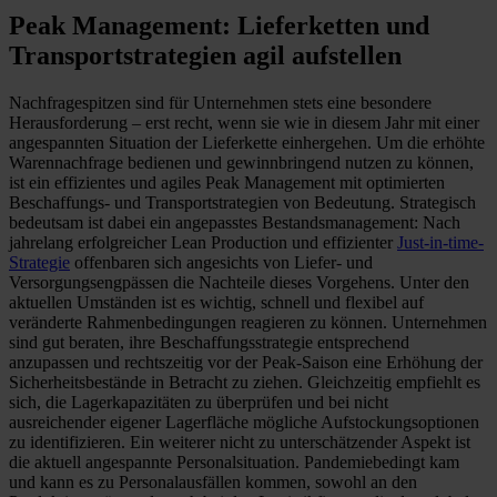
Peak Management: Lieferketten und
Transportstrategien agil aufstellen
Nachfragespitzen sind für Unternehmen stets eine besondere
Herausforderung – erst recht, wenn sie wie in diesem Jahr mit einer
angespannten Situation der Lieferkette einhergehen. Um die erhöhte
Warennachfrage bedienen und gewinnbringend nutzen zu können,
ist ein effizientes und agiles Peak Management mit optimierten
Beschaffungs- und Transportstrategien von Bedeutung. Strategisch
bedeutsam ist dabei ein angepasstes Bestandsmanagement: Nach
jahrelang erfolgreicher Lean Production und effizienter
Just-in-time-
Strategie
offenbaren sich angesichts von Liefer- und
Versorgungsengpässen die Nachteile dieses Vorgehens. Unter den
aktuellen Umständen ist es wichtig, schnell und flexibel auf
veränderte Rahmenbedingungen reagieren zu können. Unternehmen
sind gut beraten, ihre Beschaffungsstrategie entsprechend
anzupassen und rechtszeitig vor der Peak-Saison eine Erhöhung der
Sicherheitsbestände in Betracht zu ziehen. Gleichzeitig empfiehlt es
sich, die Lagerkapazitäten zu überprüfen und bei nicht
ausreichender eigener Lagerfläche mögliche Aufstockungsoptionen
zu identifizieren. Ein weiterer nicht zu unterschätzender Aspekt ist
die aktuell angespannte Personalsituation. Pandemiebedingt kam
und kann es zu Personalausfällen kommen, sowohl an den