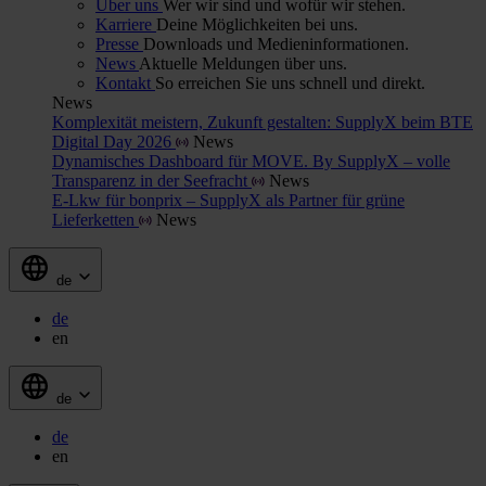
Über uns
Wer wir sind und wofür wir stehen.
Karriere
Deine Möglichkeiten bei uns.
Presse
Downloads und Medieninformationen.
News
Aktuelle Meldungen über uns.
Kontakt
So erreichen Sie uns schnell und direkt.
News
Komplexität meistern, Zukunft gestalten: SupplyX beim BTE
Digital Day 2026
News
Dynamisches Dashboard für MOVE. By SupplyX – volle
Transparenz in der Seefracht
News
E-Lkw für bonprix – SupplyX als Partner für grüne
Lieferketten
News
de
de
en
de
de
en