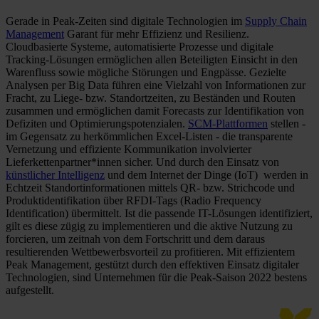
Gerade in Peak-Zeiten sind digitale Technologien im
Supply Chain
Management
Garant für mehr Effizienz und Resilienz.
Cloudbasierte Systeme, automatisierte Prozesse und digitale
Tracking-Lösungen ermöglichen allen Beteiligten Einsicht in den
Warenfluss sowie mögliche Störungen und Engpässe. Gezielte
Analysen per Big Data führen eine Vielzahl von Informationen zur
Fracht, zu Liege- bzw. Standortzeiten, zu Beständen und Routen
zusammen und ermöglichen damit Forecasts zur Identifikation von
Defiziten und Optimierungspotenzialen.
SCM-Plattformen
stellen -
im Gegensatz zu herkömmlichen Excel-Listen - die transparente
Vernetzung und effiziente Kommunikation involvierter
Lieferkettenpartner*innen sicher. Und durch den Einsatz von
künstlicher Intelligenz
und dem Internet der Dinge (IoT) werden in
Echtzeit Standortinformationen mittels QR- bzw. Strichcode und
Produktidentifikation über RFDI-Tags (Radio Frequency
Identification) übermittelt. Ist die passende IT-Lösungen identifiziert,
gilt es diese zügig zu implementieren und die aktive Nutzung zu
forcieren, um zeitnah von dem Fortschritt und dem daraus
resultierenden Wettbewerbsvorteil zu profitieren. Mit effizientem
Peak Management, gestützt durch den effektiven Einsatz digitaler
Technologien, sind Unternehmen für die Peak-Saison 2022 bestens
aufgestellt.