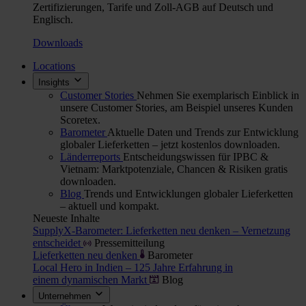
Zertifizierungen, Tarife und Zoll-AGB auf Deutsch und
Englisch.
Downloads
Locations
Insights
Customer Stories
Nehmen Sie exemplarisch Einblick in
unsere Customer Stories, am Beispiel unseres Kunden
Scoretex.
Barometer
Aktuelle Daten und Trends zur Entwicklung
globaler Lieferketten – jetzt kostenlos downloaden.
Länderreports
Entscheidungswissen für IPBC &
Vietnam: Marktpotenziale, Chancen & Risiken gratis
downloaden.
Blog
Trends und Entwicklungen globaler Lieferketten
– aktuell und kompakt.
Neueste Inhalte
SupplyX-Barometer: Lieferketten neu denken – Vernetzung
entscheidet
Pressemitteilung
Lieferketten neu denken
Barometer
Local Hero in Indien – 125 Jahre Erfahrung in
einem dynamischen Markt
Blog
Unternehmen