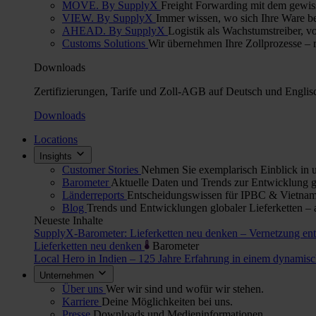
MOVE. By SupplyX
Freight Forwarding mit dem gewis
VIEW. By SupplyX
Immer wissen, wo sich Ihre Ware bef
AHEAD. By SupplyX
Logistik als Wachstumstreiber, v
Customs Solutions
Wir übernehmen Ihre Zollprozesse – re
Downloads
Zertifizierungen, Tarife und Zoll-AGB auf Deutsch und Englis
Downloads
Locations
Insights
Customer Stories
Nehmen Sie exemplarisch Einblick in u
Barometer
Aktuelle Daten und Trends zur Entwicklung gl
Länderreports
Entscheidungswissen für IPBC & Vietnam:
Blog
Trends und Entwicklungen globaler Lieferketten – 
Neueste Inhalte
SupplyX-Barometer: Lieferketten neu denken – Vernetzung en
Lieferketten neu denken
Barometer
Local Hero in Indien – 125 Jahre Erfahrung in einem dynami
Unternehmen
Über uns
Wer wir sind und wofür wir stehen.
Karriere
Deine Möglichkeiten bei uns.
Presse
Downloads und Medieninformationen.