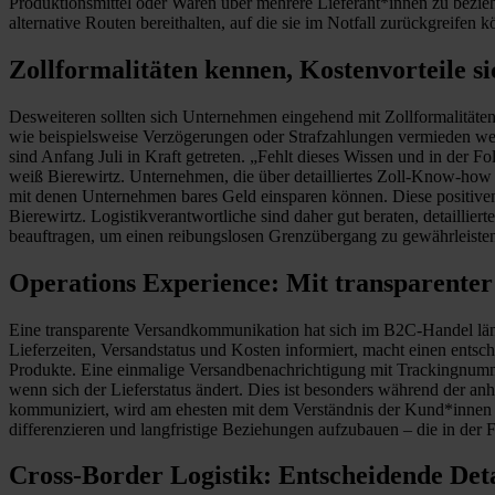
Produktionsmittel oder Waren über mehrere Lieferant*innen zu beziehe
alternative Routen bereithalten, auf die sie im Notfall zurückgreifen 
Zollformalitäten kennen, Kostenvorteile s
Desweiteren sollten sich Unternehmen eingehend mit Zollformalitä
wie beispielsweise Verzögerungen oder Strafzahlungen vermieden we
sind Anfang Juli in Kraft getreten. „Fehlt dieses Wissen und in der
weiß Bierewirtz. Unternehmen, die über detailliertes Zoll-Know-how 
mit denen Unternehmen bares Geld einsparen können. Diese positiven 
Bierewirtz. Logistikverantwortliche sind daher gut beraten, detailliert
beauftragen, um einen reibungslosen Grenzübergang zu gewährleiste
Operations Experience: Mit transparent
Eine transparente Versandkommunikation hat sich im B2C-Handel längs
Lieferzeiten, Versandstatus und Kosten informiert, macht einen ent
Produkte. Eine einmalige Versandbenachrichtigung mit Trackingnumme
wenn sich der Lieferstatus ändert. Dies ist besonders während der 
kommuniziert, wird am ehesten mit dem Verständnis der Kund*innen
differenzieren und langfristige Beziehungen aufzubauen – die in der 
Cross-Border Logistik: Entscheidende Deta