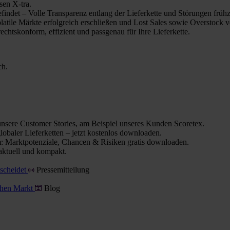
sen X-tra.
indet – Volle Transparenz entlang der Lieferkette und Störungen frühz
olatile Märkte erfolgreich erschließen und Lost Sales sowie Overstock 
chtskonform, effizient und passgenau für Ihre Lieferkette.
ch.
nsere Customer Stories, am Beispiel unseres Kunden Scoretex.
obaler Lieferketten – jetzt kostenlos downloaden.
 Marktpotenziale, Chancen & Risiken gratis downloaden.
aktuell und kompakt.
tscheidet
Pressemitteilung
schen Markt
Blog