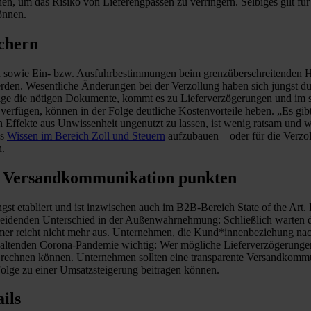
n, um das Risiko von Lieferengpässen zu verringern. Selbiges gilt für 
können.
ichern
ten sowie Ein- bzw. Ausfuhrbestimmungen beim grenzüberschreitenden
rden. Wesentliche Änderungen bei der Verzollung haben sich jüngst d
 Folge die nötigen Dokumente, kommt es zu Lieferverzögerungen und im
verfügen, können in der Folge deutliche Kostenvorteile heben. „Es gi
Effekte aus Unwissenheit ungenutzt zu lassen, ist wenig ratsam und w
es
Wissen im Bereich Zoll und Steuern
aufzubauen – oder für die Verzol
n.
er Versandkommunikation punkten
t etabliert und ist inzwischen auch im B2B-Bereich State of the Art.
scheidenden Unterschied in der Außenwahrnehmung: Schließlich warten
r reicht nicht mehr aus. Unternehmen, die Kund*innenbeziehung nachha
anhaltenden Corona-Pandemie wichtig: Wer mögliche Lieferverzögerunge
 rechnen können. Unternehmen sollten eine transparente Versandkomm
Folge zu einer Umsatzsteigerung beitragen können.
ils