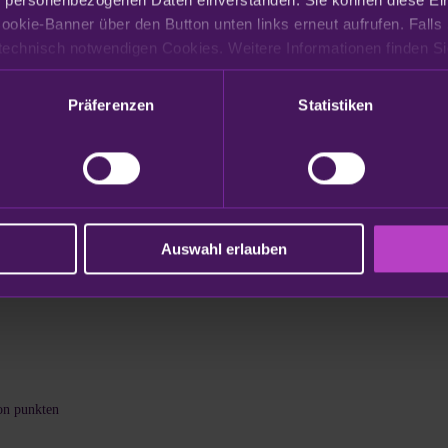
ookie-Banner über den Button unten links erneut aufrufen. Falls 
Präferenzen
Statistiken
Auswahl erlauben
on punkten