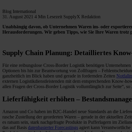
Blog
International
31. August 2021
4 Min Lesezeit
SupplyX Redaktion
Unabhängig davon, ob Unternehmen Waren im- oder exportieren: 
Herausforderungen. Wir geben Tipps, wie Sie Ihre Waren trotz 
Supply Chain Planung: Detailliertes Know
Für eine reibungslose Cross-Border Logistik benötigen Unternehmen
Optionen bis hin zur Beantwortung von Zollfragen – Fehlentscheidu
ganzheitlich im Blick haben und gerade in fordernden Zeiten
Notfall
externen Logistikdienstleistenden mit dem entsprechenden Know-how k
allen Fragen der Cross-Border Logistik vollumfänglich zur Seite“,
Lieferfähigkeit erhöhen – Bestandsmanag
Amazon und Co haben im B2C-Handel neue Standards an die Lieferdau
rasche Zustellung der georderten Waren – gerade in der aktuellen Z
es ratsam sein, stark nachgefragte Produkte in Pufferlagern im Ziella
das auf Basis
datenbasierter Forecastings
agiert kann Verantwortliche 