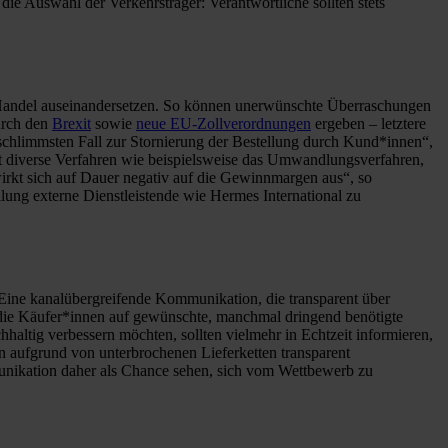
die Auswahl der Verkehrsträger: Verantwortliche sollten stets
 Handel auseinandersetzen. So können unerwünschte Überraschungen
urch den
Brexit
sowie
neue EU-Zollverordnungen
ergeben – letztere
 schlimmsten Fall zur Stornierung der Bestellung durch Kund*innen“,
bt diverse Verfahren wie beispielsweise das Umwandlungsverfahren,
irkt sich auf Dauer negativ auf die Gewinnmargen aus“, so
lung externe Dienstleistende wie Hermes International zu
 Eine kanalübergreifende Kommunikation, die transparent über
 die Käufer*innen auf gewünschte, manchmal dringend benötigte
ltig verbessern möchten, sollten vielmehr in Echtzeit informieren,
n aufgrund von unterbrochenen Lieferketten transparent
unikation daher als Chance sehen, sich vom Wettbewerb zu