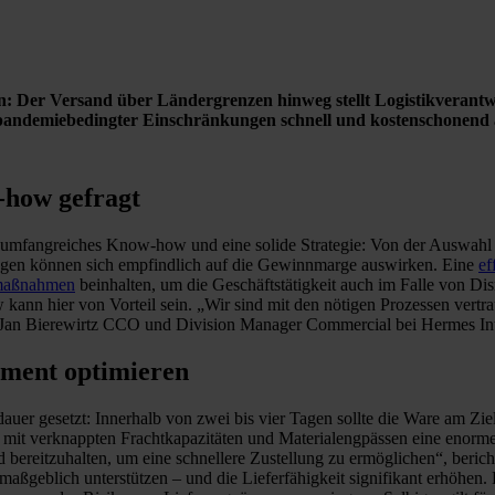
Der Versand über Ländergrenzen hinweg stellt Logistikverantwort
pandemiebedingter Einschränkungen schnell und kostenschonend a
-how gefragt
 umfangreiches Know-how und eine solide Strategie: Von der Auswahl 
ngen können sich empfindlich auf die Gewinnmarge auswirken. Eine
ef
maßnahmen
beinhalten, um die Geschäftstätigkeit auch im Falle von Di
ann hier von Vorteil sein. „Wir sind mit den nötigen Prozessen vertr
 so Jan Bierewirtz CCO und Division Manager Commercial bei Hermes I
ement optimieren
er gesetzt: Innerhalb von zwei bis vier Tagen sollte die Ware am Zi
eit mit verknappten Frachtkapazitäten und Materialengpässen eine eno
nd bereitzuhalten, um eine schnellere Zustellung zu ermöglichen“, beri
maßgeblich unterstützen – und die Lieferfähigkeit signifikant erhöhen. 