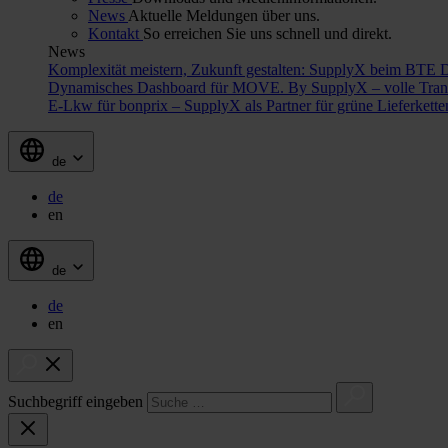
News
Aktuelle Meldungen über uns.
Kontakt
So erreichen Sie uns schnell und direkt.
News
Komplexität meistern, Zukunft gestalten: SupplyX beim BTE 
Dynamisches Dashboard für MOVE. By SupplyX – volle Trans
E-Lkw für bonprix – SupplyX als Partner für grüne Lieferkett
de
de
en
de
de
en
Suchbegriff eingeben