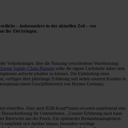
liche – insbesondere in der aktuellen Zeit – vor
n ihr Ziel bringen.
der Verkehrsträger, über die Nutzung verschiedener Warehousing-
fiziente Supply Chain Planung
sollte die eigene Lieferkette daher stets
sruptionen aufrecht erhalten zu können. Die Einbindung eines
aut, verfügen über jahrelange Erfahrung und stehen unseren Kunden in
nternational einem Geschäftsbereich von Hermes Germany.
elort eintreffen. Aber auch B2B-Kund*innen erwarten zunehmend eine
rme Herausforderung für Unternehmen. „Unserer Erfahrung nach kann
chtet Bierewirtz aus der Praxis. Ein optimiertes Bestandsmanagement,
Es empfiehlt sich darüber hinaus, besonders wichtige