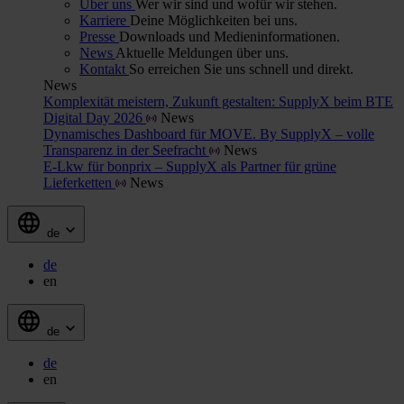
Über uns
Wer wir sind und wofür wir stehen.
Karriere
Deine Möglichkeiten bei uns.
Presse
Downloads und Medieninformationen.
News
Aktuelle Meldungen über uns.
Kontakt
So erreichen Sie uns schnell und direkt.
News
Komplexität meistern, Zukunft gestalten: SupplyX beim BTE
Digital Day 2026
News
Dynamisches Dashboard für MOVE. By SupplyX – volle
Transparenz in der Seefracht
News
E-Lkw für bonprix – SupplyX als Partner für grüne
Lieferketten
News
de
de
en
de
de
en