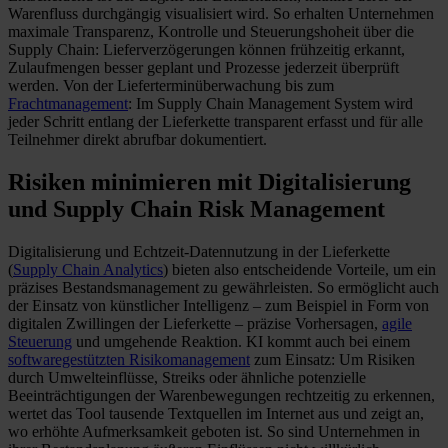
Warenfluss durchgängig visualisiert wird. So erhalten Unternehmen
maximale Transparenz, Kontrolle und Steuerungshoheit über die
Supply Chain: Lieferverzögerungen können frühzeitig erkannt,
Zulaufmengen besser geplant und Prozesse jederzeit überprüft
werden. Von der Lieferterminüberwachung bis zum
Frachtmanagement
: Im Supply Chain Management System wird
jeder Schritt entlang der Lieferkette transparent erfasst und für alle
Teilnehmer direkt abrufbar dokumentiert.
Risiken minimieren mit Digitalisierung
und Supply Chain Risk Management
Digitalisierung und Echtzeit-Datennutzung in der Lieferkette
(
Supply Chain Analytics
) bieten also entscheidende Vorteile, um ein
präzises Bestandsmanagement zu gewährleisten. So ermöglicht auch
der Einsatz von künstlicher Intelligenz – zum Beispiel in Form von
digitalen Zwillingen der Lieferkette – präzise Vorhersagen,
agile
Steuerung
und umgehende Reaktion. KI kommt auch bei einem
softwaregestützten Risikomanagement
zum Einsatz: Um Risiken
durch Umwelteinflüsse, Streiks oder ähnliche potenzielle
Beeinträchtigungen der Warenbewegungen rechtzeitig zu erkennen,
wertet das Tool tausende Textquellen im Internet aus und zeigt an,
wo erhöhte Aufmerksamkeit geboten ist. So sind Unternehmen in