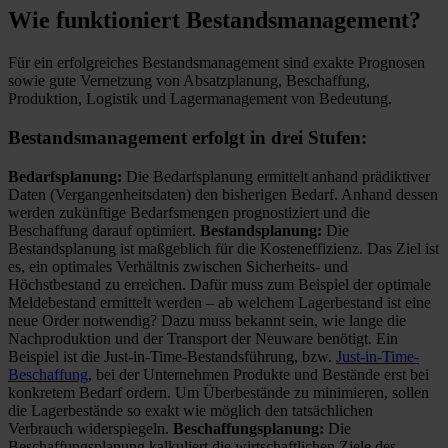
Wie funktioniert Bestandsmanagement?
Für ein erfolgreiches Bestandsmanagement sind exakte Prognosen
sowie gute Vernetzung von Absatzplanung, Beschaffung,
Produktion, Logistik und Lagermanagement von Bedeutung.
Bestandsmanagement erfolgt in drei Stufen:
Bedarfsplanung:
Die Bedarfsplanung ermittelt anhand prädiktiver
Daten (Vergangenheitsdaten) den bisherigen Bedarf. Anhand dessen
werden zukünftige Bedarfsmengen prognostiziert und die
Beschaffung darauf optimiert.
Bestandsplanung:
Die
Bestandsplanung ist maßgeblich für die Kosteneffizienz. Das Ziel ist
es, ein optimales Verhältnis zwischen Sicherheits- und
Höchstbestand zu erreichen. Dafür muss zum Beispiel der optimale
Meldebestand ermittelt werden – ab welchem Lagerbestand ist eine
neue Order notwendig? Dazu muss bekannt sein, wie lange die
Nachproduktion und der Transport der Neuware benötigt. Ein
Beispiel ist die Just-in-Time-Bestandsführung, bzw.
Just-in-Time-
Beschaffung
, bei der Unternehmen Produkte und Bestände erst bei
konkretem Bedarf ordern. Um Überbestände zu minimieren, sollen
die Lagerbestände so exakt wie möglich den tatsächlichen
Verbrauch widerspiegeln.
Beschaffungsplanung:
Die
Beschaffungsplanung kalkuliert die wirtschaftlichen Ziele des