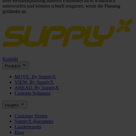
ihrer Bestandsplanung äußeren Einflüssen nicht willkürlich
unterworfen und können schnell reagieren, wenn die Planung
gefährdet ist.
Kontakt
Produkte
MOVE. By SupplyX
VIEW. By SupplyX
AHEAD. By SupplyX
Customs Solutions
Insights
Customer Stories
SupplyX-Barometer
Länderreports
Blog