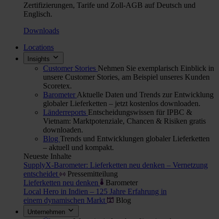
Zertifizierungen, Tarife und Zoll-AGB auf Deutsch und
Englisch.
Downloads
Locations
Insights
Customer Stories
Nehmen Sie exemplarisch Einblick in
unsere Customer Stories, am Beispiel unseres Kunden
Scoretex.
Barometer
Aktuelle Daten und Trends zur Entwicklung
globaler Lieferketten – jetzt kostenlos downloaden.
Länderreports
Entscheidungswissen für IPBC &
Vietnam: Marktpotenziale, Chancen & Risiken gratis
downloaden.
Blog
Trends und Entwicklungen globaler Lieferketten
– aktuell und kompakt.
Neueste Inhalte
SupplyX-Barometer: Lieferketten neu denken – Vernetzung
entscheidet
Pressemitteilung
Lieferketten neu denken
Barometer
Local Hero in Indien – 125 Jahre Erfahrung in
einem dynamischen Markt
Blog
Unternehmen