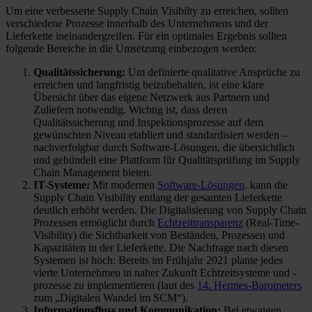
Um eine verbesserte Supply Chain Visibilty zu erreichen, sollten
verschiedene Prozesse innerhalb des Unternehmens und der
Lieferkette ineinandergreifen. Für ein optimales Ergebnis sollten
folgende Bereiche in die Umsetzung einbezogen werden:
Qualitätssicherung:
Um definierte qualitative Ansprüche zu
erreichen und langfristig beizubehalten, ist eine klare
Übersicht über das eigene Netzwerk aus Partnern und
Zuliefern notwendig. Wichtig ist, dass deren
Qualitätssicherung und Inspektionsprozesse auf dem
gewünschten Niveau etabliert und standardisiert werden –
nachverfolgbar durch Software-Lösungen, die übersichtlich
und gebündelt eine Plattform für Qualitätsprüfung im Supply
Chain Management bieten.
IT-Systeme:
Mit modernen
Software-Lösungen
. kann die
Supply Chain Visibility entlang der gesamten Lieferkette
deutlich erhöht werden. Die Digitalisierung von Supply Chain
Prozessen ermöglicht durch
Echtzeittransparenz
(Real-Time-
Visibility) die Sichtbarkeit von Beständen, Prozessen und
Kapazitäten in der Lieferkette. Die Nachfrage nach diesen
Systemen ist hoch: Bereits im Frühjahr 2021 plante jedes
vierte Unternehmen in naher Zukunft Echtzeitsysteme und -
prozesse zu implementieren (laut des
14. Hermes-Barometers
zum „Digitalen Wandel im SCM“).
Informationsfluss und Kommunikation:
Bei etwaigen