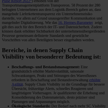
Pulse Report 2022“
) erhoben von der
Transportmanagementplattform Transporeon. 58 Prozent der 280
befragten Unternehmen aus dem Logistik-Bereich gaben an, dass
mangelnde Lieferkettentransparenz ein Unternehmensrisiko
darstelle, vor allem auf Grund unausgereifter Kommunikation und
mangelnder Digitalisierung. Wie das
16. Hermes-Barometer
zeigt,
gilt dies auch für den Bereich der IT- und Datensicherheit. Zudem
können dank erhöhter Sichtbarkeit der unternehmensübergreifenden
Prozesse gemeinsam definierte Standards und gesetzliche
Vorschriften von allen Beteiligten besser eingehalten werden.
Bereiche, in denen Supply Chain
Visibility von besonderer Bedeutung ist:
Beschaffungs- und Bestandsmanagement:
Eine
grundsätzlich erhöhte Marktvolatilität, saisonale
Schwankungen, Peaks und Störungen des Warenflusses
erfordern in Beschaffung und Bestandsverwaltung
erhöhte
Agilität
. Supply Chain Visibility ist die Grundlage für bessere
Übersicht, frühzeitige Alerts, schnelles Reagieren und
langfristigere Vorhersagen. Je qualifizierter die Erhebung und
Konsolidierung des Datenmaterials, desto präziser sind
Planungen und Anpassungen möglich.
Ökologische Standards:
Der Bedarf nach mehr SC Visibility