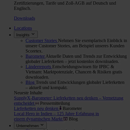
Zertifizierungen, Tarife und Zoll-AGB auf Deutsch und
Englisch.
Downloads
Locations
Insights
Customer Stories
Nehmen Sie exemplarisch Einblick in
unsere Customer Stories, am Beispiel unseres Kunden
Scoretex.
Barometer
Aktuelle Daten und Trends zur Entwicklung
globaler Lieferketten – jetzt kostenlos downloaden.
Länderreports
Entscheidungswissen für IPBC &
Vietnam: Marktpotenziale, Chancen & Risiken gratis
downloaden.
Blog
Trends und Entwicklungen globaler Lieferketten
– aktuell und kompakt.
Neueste Inhalte
SupplyX-Barometer: Lieferketten neu denken – Vernetzung
entscheidet
Pressemitteilung
Lieferketten neu denken
Barometer
Local Hero in Indien – 125 Jahre Erfahrung in
einem dynamischen Markt
Blog
Unternehmen