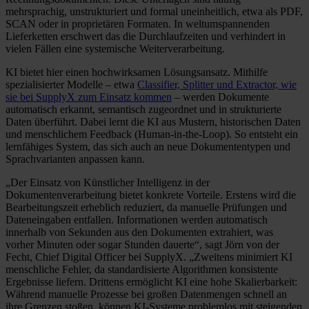
mehrsprachig, unstrukturiert und formal uneinheitlich, etwa als PDF,
SCAN oder in proprietären Formaten. In weltumspannenden
Lieferketten erschwert das die Durchlaufzeiten und verhindert in
vielen Fällen eine systemische Weiterverarbeitung.
KI bietet hier einen hochwirksamen Lösungsansatz. Mithilfe
spezialisierter Modelle – etwa
Classifier, Splitter und Extractor, wie
sie bei SupplyX zum Einsatz kommen
– werden Dokumente
automatisch erkannt, semantisch zugeordnet und in strukturierte
Daten überführt. Dabei lernt die KI aus Mustern, historischen Daten
und menschlichem Feedback (Human-in-the-Loop). So entsteht ein
lernfähiges System, das sich auch an neue Dokumententypen und
Sprachvarianten anpassen kann.
„Der Einsatz von Künstlicher Intelligenz in der
Dokumentenverarbeitung bietet konkrete Vorteile. Erstens wird die
Bearbeitungszeit erheblich reduziert, da manuelle Prüfungen und
Dateneingaben entfallen. Informationen werden automatisch
innerhalb von Sekunden aus den Dokumenten extrahiert, was
vorher Minuten oder sogar Stunden dauerte“, sagt Jörn von der
Fecht, Chief Digital Officer bei SupplyX. „Zweitens minimiert KI
menschliche Fehler, da standardisierte Algorithmen konsistente
Ergebnisse liefern. Drittens ermöglicht KI eine hohe Skalierbarkeit:
Während manuelle Prozesse bei großen Datenmengen schnell an
ihre Grenzen stoßen, können KI-Systeme problemlos mit steigenden