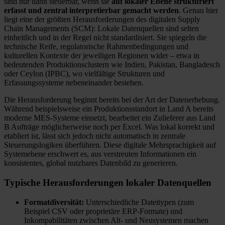
sind nur dann steuerbar, wenn sie
auf lokaler Ebene strukturiert
erfasst und zentral interpretierbar gemacht werden
. Genau hier
liegt eine der größten Herausforderungen des digitalen Supply
Chain Managements (SCM): Lokale Datenquellen sind selten
einheitlich und in der Regel nicht standardisiert. Sie spiegeln die
technische Reife, regulatorische Rahmenbedingungen und
kulturellen Kontexte der jeweiligen Regionen wider – etwa in
bedeutenden Produktionsclustern wie Indien, Pakistan, Bangladesch
oder Ceylon (IPBC), wo vielfältige Strukturen und
Erfassungssysteme nebeneinander bestehen.
Die Herausforderung beginnt bereits bei der Art der Datenerhebung.
Während beispielsweise ein Produktionsstandort in Land A bereits
moderne MES-Systeme einsetzt, bearbeitet ein Zulieferer aus Land
B Aufträge möglicherweise noch per Excel. Was lokal korrekt und
etabliert ist, lässt sich jedoch nicht automatisch in zentrale
Steuerungslogiken überführen. Diese digitale Mehrsprachigkeit auf
Systemebene erschwert es, aus verstreuten Informationen ein
konsistentes, global nutzbares Datenbild zu generieren.
Typische Herausforderungen lokaler Datenquellen
Formatdiversität:
Unterschiedliche Dateitypen (zum
Beispiel CSV oder proprietäre ERP-Formate) und
Inkompabilitäten zwischen Alt- und Neusystemen machen