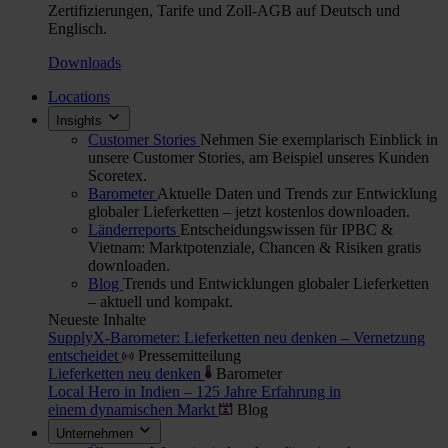
Zertifizierungen, Tarife und Zoll-AGB auf Deutsch und
Englisch.
Downloads
Locations
Insights
Customer Stories
Nehmen Sie exemplarisch Einblick in
unsere Customer Stories, am Beispiel unseres Kunden
Scoretex.
Barometer
Aktuelle Daten und Trends zur Entwicklung
globaler Lieferketten – jetzt kostenlos downloaden.
Länderreports
Entscheidungswissen für IPBC &
Vietnam: Marktpotenziale, Chancen & Risiken gratis
downloaden.
Blog
Trends und Entwicklungen globaler Lieferketten
– aktuell und kompakt.
Neueste Inhalte
SupplyX-Barometer: Lieferketten neu denken – Vernetzung
entscheidet
Pressemitteilung
Lieferketten neu denken
Barometer
Local Hero in Indien – 125 Jahre Erfahrung in
einem dynamischen Markt
Blog
Unternehmen