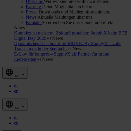
Über uns
Wer wir sind und wofür wir stehen.
Karriere
Deine Möglichkeiten bei uns.
Presse
Downloads und Medieninformationen.
News
Aktuelle Meldungen über uns.
Kontakt
So erreichen Sie uns schnell und direkt.
News
Komplexität meistern, Zukunft gestalten: SupplyX beim BTE
Digital Day 2026
News
Dynamisches Dashboard für MOVE. By SupplyX – volle
Transparenz in der Seefracht
News
E-Lkw für bonprix – SupplyX als Partner für grüne
Lieferketten
News
de
de
en
de
de
en