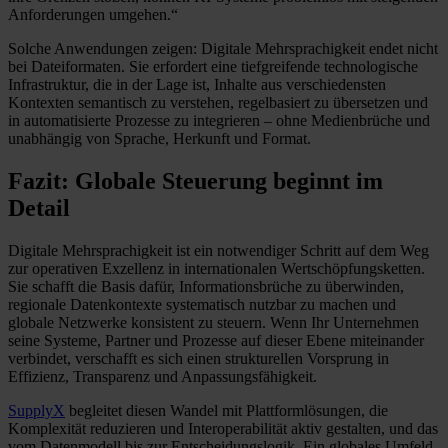
Anforderungen umgehen.“
Solche Anwendungen zeigen: Digitale Mehrsprachigkeit endet nicht
bei Dateiformaten. Sie erfordert eine tiefgreifende technologische
Infrastruktur, die in der Lage ist, Inhalte aus verschiedensten
Kontexten semantisch zu verstehen, regelbasiert zu übersetzen und
in automatisierte Prozesse zu integrieren – ohne Medienbrüche und
unabhängig von Sprache, Herkunft und Format.
Fazit: Globale Steuerung beginnt im
Detail
Digitale Mehrsprachigkeit ist ein notwendiger Schritt auf dem Weg
zur operativen Exzellenz in internationalen Wertschöpfungsketten.
Sie schafft die Basis dafür, Informationsbrüche zu überwinden,
regionale Datenkontexte systematisch nutzbar zu machen und
globale Netzwerke konsistent zu steuern. Wenn Ihr Unternehmen
seine Systeme, Partner und Prozesse auf dieser Ebene miteinander
verbindet, verschafft es sich einen strukturellen Vorsprung in
Effizienz, Transparenz und Anpassungsfähigkeit.
SupplyX
begleitet diesen Wandel mit Plattformlösungen, die
Komplexität reduzieren und Interoperabilität aktiv gestalten, und das
vom Datenmodell bis zur Entscheidungslogik. Ein globales Umfeld